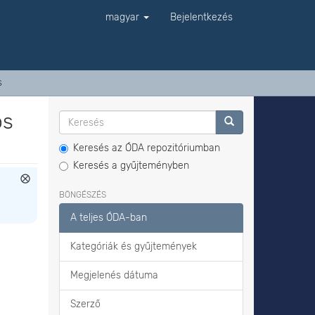
magyar
Bejelentkezés
s
os
Keresés az ÓDA repozitóriumban
Keresés a gyűjteményben
BÖNGÉSZÉS
A teljes ÓDA-ban
Kategóriák és gyűjtemények
Megjelenés dátuma
Szerző