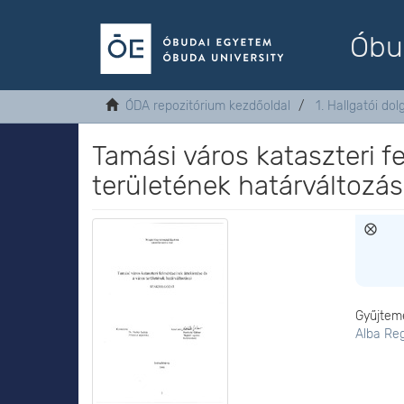
Óbu
ÓDA repozitórium kezdőoldal
1. Hallgatói do
Tamási város kataszteri f
területének határváltozás
Gyűjtem
Alba Re