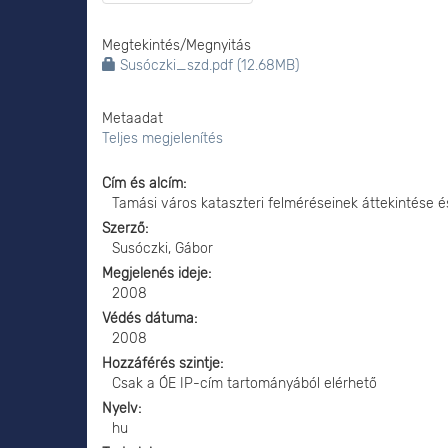
Megtekintés/
Megnyitás
Susóczki_szd.pdf (12.68MB)
Metaadat
Teljes megjelenítés
Cím és alcím
Tamási város kataszteri felméréseinek áttekintése é
Szerző
Susóczki, Gábor
Megjelenés ideje
2008
Védés dátuma
2008
Hozzáférés szintje
Csak a ÓE IP-cím tartományából elérhető
Nyelv
hu