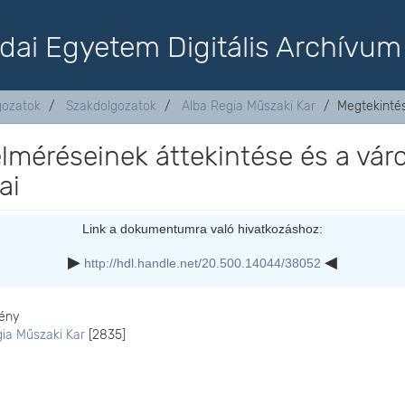
dai Egyetem Digitális Archívum
lgozatok
Szakdolgozatok
Alba Regia Műszaki Kar
Megtekinté
elméréseinek áttekintése és a vár
ai
Link a dokumentumra való hivatkozáshoz:
http://hdl.handle.net/20.500.14044/38052
ény
gia Műszaki Kar
[2835]