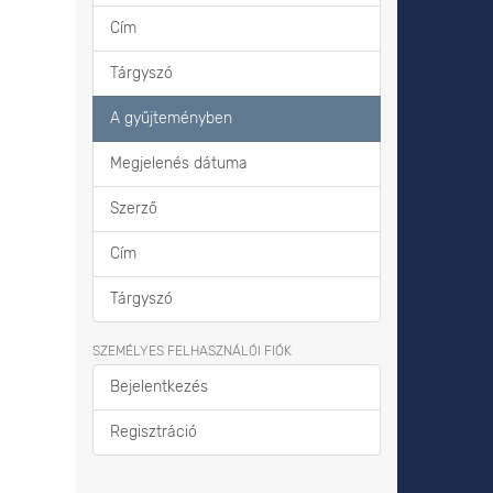
Cím
Tárgyszó
A gyűjteményben
Megjelenés dátuma
Szerző
Cím
Tárgyszó
SZEMÉLYES FELHASZNÁLÓI FIÓK
Bejelentkezés
Regisztráció