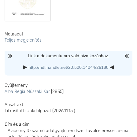
Metaadat
Teljes megjelenítés
Link a dokumentumra való hivatkozáshoz:
http://hdl.handle.net/20.500.14044/26188
Gyűjtemény
Alba Regia Műszaki Kar
[2835]
Absztrakt
Titkosított szakdolgozat (2026.11.15.)
Cím és alcím
Alacsony IO számú adatgyűjtő rendszer távoli eléréssel, e-mail
értesítéssel és lokális adatbázissal