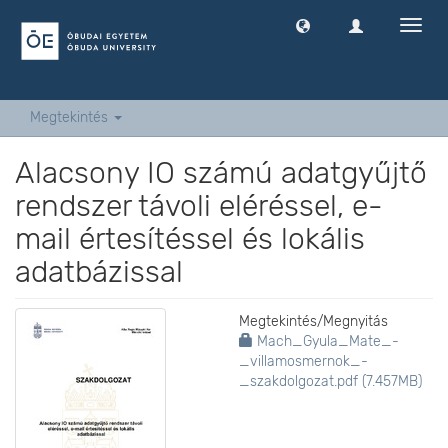
Navig
ki
-
és
bekap
Megtekintés
Alacsony IO számú adatgyűjtő
rendszer távoli eléréssel, e-
mail értesítéssel és lokális
adatbázissal
Megtekintés/
Megnyitás
Mach_Gyula_Mate_-
_villamosmernok_-
_szakdolgozat.pdf (7.457MB)