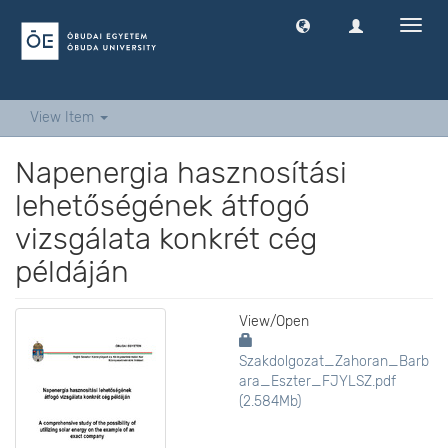
Toggl
navig
View Item
Napenergia hasznosítási
lehetőségének átfogó
vizsgálata konkrét cég
példáján
View/
Open
Szakdolgozat_Zahoran_Barb
ara_Eszter_FJYLSZ.pdf
(2.584Mb)