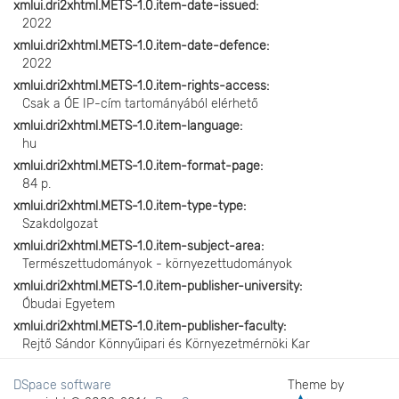
xmlui.dri2xhtml.METS-1.0.item-date-issued
2022
xmlui.dri2xhtml.METS-1.0.item-date-defence
2022
xmlui.dri2xhtml.METS-1.0.item-rights-access
Csak a ÓE IP-cím tartományából elérhető
xmlui.dri2xhtml.METS-1.0.item-language
hu
xmlui.dri2xhtml.METS-1.0.item-format-page
84 p.
xmlui.dri2xhtml.METS-1.0.item-type-type
Szakdolgozat
xmlui.dri2xhtml.METS-1.0.item-subject-area
Természettudományok - környezettudományok
xmlui.dri2xhtml.METS-1.0.item-publisher-university
Óbudai Egyetem
xmlui.dri2xhtml.METS-1.0.item-publisher-faculty
Rejtő Sándor Könnyűipari és Környezetmérnöki Kar
DSpace software
Theme by