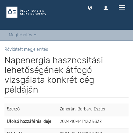
Navig
ki
-
és
bekap
Megtekintés
Rövidített megjelenítés
Napenergia hasznosítási
lehetőségének átfogó
vizsgálata konkrét cég
példáján
Szerző
Zahorán, Barbara Eszter
Utolsó hozzáférés ideje
2024-10-14T12:33:33Z