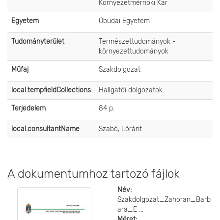
Környezetmérnöki Kar
Egyetem
Óbudai Egyetem
Tudományterület
Természettudományok -
környezettudományok
Műfaj
Szakdolgozat
local.tempfieldCollections
Hallgatói dolgozatok
Terjedelem
84 p.
local.consultantName
Szabó, Lóránt
A dokumentumhoz tartozó fájlok
Név:
Szakdolgozat_Zahoran_Barb
ara_E ...
Méret: