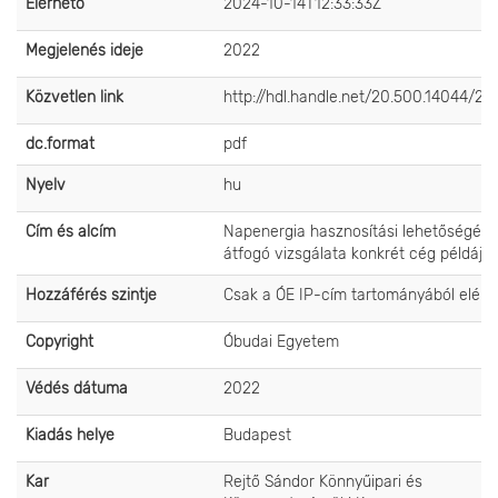
Elérhető
2024-10-14T12:33:33Z
Megjelenés ideje
2022
Közvetlen link
http://hdl.handle.net/20.500.14044/26
dc.format
pdf
Nyelv
hu
Cím és alcím
Napenergia hasznosítási lehetőségén
átfogó vizsgálata konkrét cég példájá
Hozzáférés szintje
Csak a ÓE IP-cím tartományából elérh
Copyright
Óbudai Egyetem
Védés dátuma
2022
Kiadás helye
Budapest
Kar
Rejtő Sándor Könnyűipari és