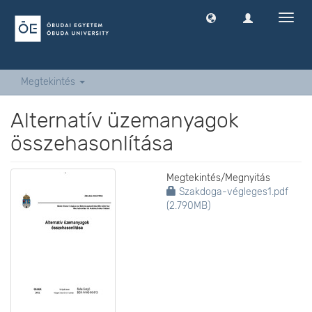
Navig
ki
-
és
bekap
Megtekintés
Alternatív üzemanyagok
összehasonlítása
Megtekintés/
Megnyitás
Szakdoga-végleges1.pdf
(2.790MB)