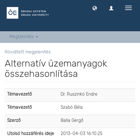
Navig
ki
-
és
bekap
Megtekintés
Rövidített megjelenítés
Alternatív üzemanyagok
összehasonlítása
Témavezető
Dr. Ruszinkó Endre
Témavezető
Szabó Béla
Szerző
Balla Gergő
Utolsó hozzáférés ideje
2013-04-03 16:10:25