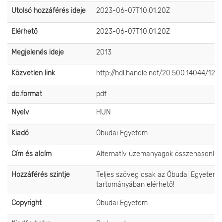
Utolsó hozzáférés ideje
2023-06-07T10:01:20Z
Elérhető
2023-06-07T10:01:20Z
Megjelenés ideje
2013
Közvetlen link
http://hdl.handle.net/20.500.14044/124
dc.format
pdf
Nyelv
HUN
Kiadó
Óbudai Egyetem
Cím és alcím
Alternatív üzemanyagok összehasonlít
Hozzáférés szintje
Teljes szöveg csak az Óbudai Egyetem 
tartományában elérhető!
Copyright
Óbudai Egyetem