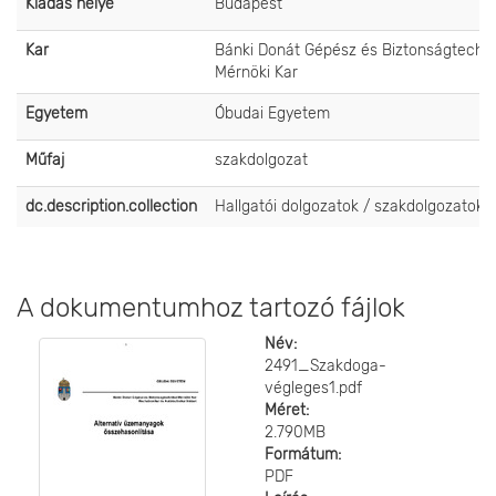
Kiadás helye
Budapest
Kar
Bánki Donát Gépész és Biztonságtechni
Mérnöki Kar
Egyetem
Óbudai Egyetem
Műfaj
szakdolgozat
dc.description.collection
Hallgatói dolgozatok / szakdolgozatok
A dokumentumhoz tartozó fájlok
Név:
2491_Szakdoga-
végleges1.pdf
Méret:
2.790MB
Formátum:
PDF