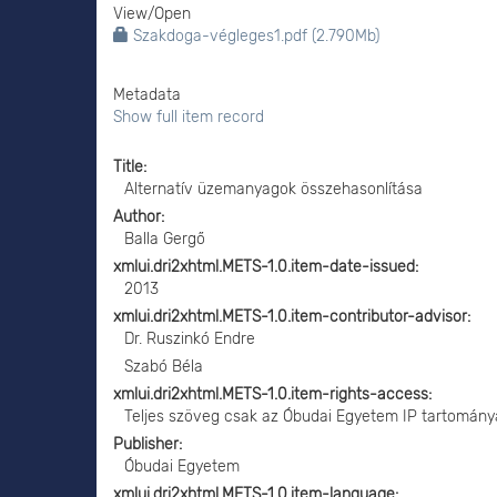
View/
Open
Szakdoga-végleges1.pdf (2.790Mb)
Metadata
Show full item record
Title
Alternatív üzemanyagok összehasonlítása
Author
Balla Gergő
xmlui.dri2xhtml.METS-1.0.item-date-issued
2013
xmlui.dri2xhtml.METS-1.0.item-contributor-advisor
Dr. Ruszinkó Endre
Szabó Béla
xmlui.dri2xhtml.METS-1.0.item-rights-access
Teljes szöveg csak az Óbudai Egyetem IP tartomány
Publisher
Óbudai Egyetem
xmlui.dri2xhtml.METS-1.0.item-language