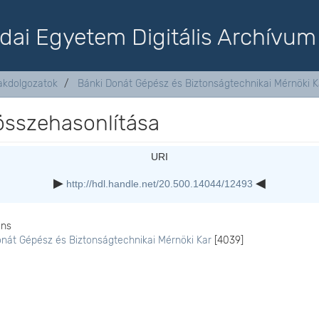
dai Egyetem Digitális Archívum
akdolgozatok
Bánki Donát Gépész és Biztonságtechnikai Mérnöki K
összehasonlítása
URI
http://hdl.handle.net/20.500.14044/12493
ons
onát Gépész és Biztonságtechnikai Mérnöki Kar
[4039]