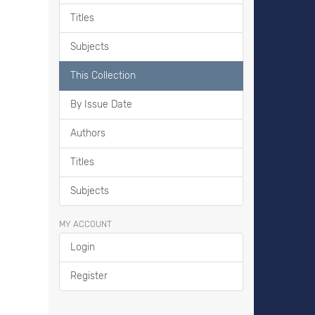
Titles
Subjects
This Collection
By Issue Date
Authors
Titles
Subjects
MY ACCOUNT
Login
Register