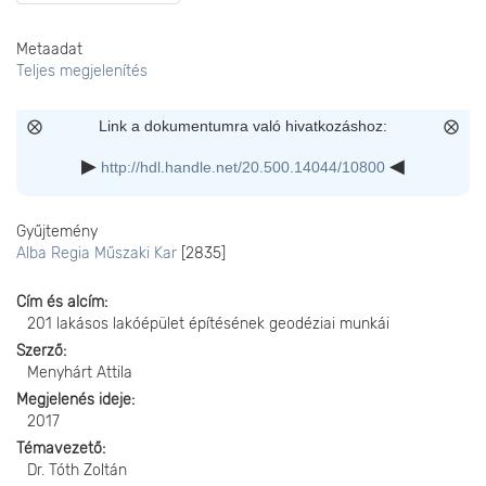
Metaadat
Teljes megjelenítés
Link a dokumentumra való hivatkozáshoz:
http://hdl.handle.net/20.500.14044/10800
Gyűjtemény
Alba Regia Műszaki Kar
[2835]
Cím és alcím
201 lakásos lakóépület építésének geodéziai munkái
Szerző
Menyhárt Attila
Megjelenés ideje
2017
Témavezető
Dr. Tóth Zoltán