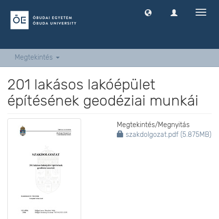
Navig
ki
-
és
bekap
Megtekintés
201 lakásos lakóépület
építésének geodéziai munkái
Megtekintés/
Megnyitás
szakdolgozat.pdf (5.875MB)