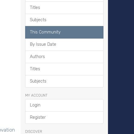
Titles
Subjects
This Community
By Issue Date
Authors
Titles
Subjects
MY ACCOUNT
Login
Register
ovation
DISCOVER