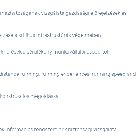
lmazhatóságának vizsgálata gazdasági előrejelzések és
lzése a kritikus infrastruktúrák védelmében
lmérések a sérülékeny munkavállalói csoportok
-distance running, running experiences, running speed and 
konstrukciós megoldással
k információs rendszereinek biztonsági vizsgálata