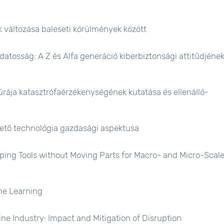
változása baleseti körülmények között
datosság: A Z és Alfa generáció kiberbiztonsági attitűdjének
úrája katasztrófaérzékenységének kutatása és ellenálló-
zető technológia gazdasági aspektusa
ing Tools without Moving Parts for Macro- and Micro-Scal
ne Learning
ne Industry: Impact and Mitigation of Disruption