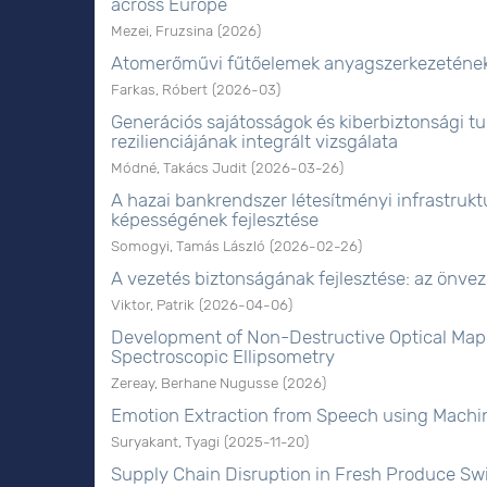
across Europe
Mezei, Fruzsina
(
2026
)
Atomerőművi fűtőelemek anyagszerkezetének 
Farkas, Róbert
(
2026-03
)
Generációs sajátosságok és kiberbiztonsági tu
rezilienciájának integrált vizsgálata
Módné, Takács Judit
(
2026-03-26
)
A hazai bankrendszer létesítményi infrastrukt
képességének fejlesztése
Somogyi, Tamás László
(
2026-02-26
)
A vezetés biztonságának fejlesztése: az önve
Viktor, Patrik
(
2026-04-06
)
Development of Non-Destructive Optical Mapp
Spectroscopic Ellipsometry
Zereay, Berhane Nugusse
(
2026
)
Emotion Extraction from Speech using Machi
Suryakant, Tyagi
(
2025-11-20
)
Supply Chain Disruption in Fresh Produce Swi