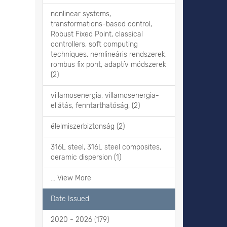
nonlinear systems,
transformations-based control,
Robust Fixed Point, classical
controllers, soft computing
techniques, nemlineáris rendszerek,
rombus fix pont, adaptív módszerek
(2)
villamosenergia, villamosenergia-
ellátás, fenntarthatóság, (2)
élelmiszerbiztonság (2)
316L steel, 316L steel composites,
ceramic dispersion (1)
... View More
Date Issued
2020 - 2026 (179)