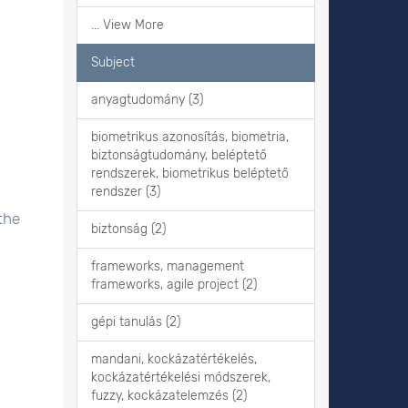
... View More
Subject
anyagtudomány (3)
biometrikus azonosítás, biometria,
biztonságtudomány, beléptető
rendszerek, biometrikus beléptető
rendszer (3)
the
biztonság (2)
frameworks, management
frameworks, agile project (2)
gépi tanulás (2)
mandani, kockázatértékelés,
kockázatértékelési módszerek,
fuzzy, kockázatelemzés (2)