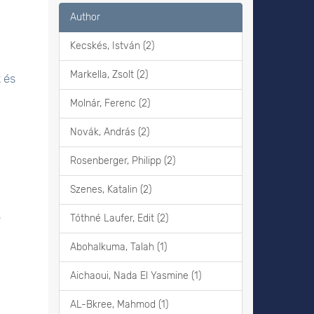
Author
Kecskés, István (2)
Markella, Zsolt (2)
 és
Molnár, Ferenc (2)
Novák, András (2)
Rosenberger, Philipp (2)
Szenes, Katalin (2)
e
Tóthné Laufer, Edit (2)
Abohalkuma, Talah (1)
Aichaoui, Nada El Yasmine (1)
AL-Bkree, Mahmod (1)