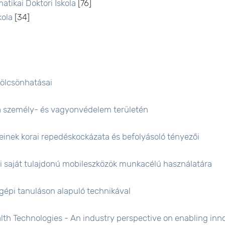
atikai Doktori Iskola
[76]
kola
[34]
kölcsönhatásai
 a személy- és vagyonvédelem területén
einek korai repedéskockázata és befolyásoló tényezői
ei saját tulajdonú mobileszközök munkacélú használatára
gépi tanuláson alapuló technikával
lth Technologies - An industry perspective on enabling inn