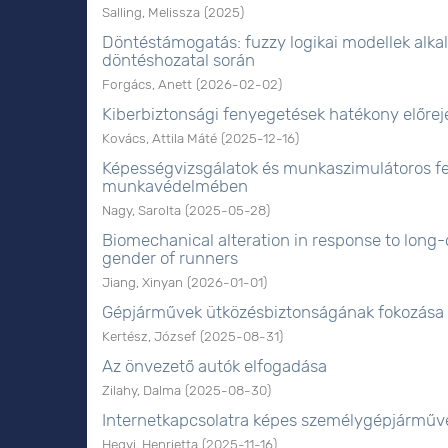
Salling, Melissza
(
2025
)
Döntéstámogatás: fuzzy logikai modellek alka
döntéshozatal során
Forgács, Anett
(
2026-02-02
)
Kiberbiztonsági fenyegetések hatékony előreje
Kovács, Attila Máté
(
2025-12-16
)
Képességvizsgálatok és munkaszimulátoros fe
munkavédelmében
Nagy, Sarolta
(
2025-05-28
)
Biomechanical alteration in response to long
gender of runners
Jiang, Xinyan
(
2026-01-01
)
Gépjárművek ütközésbiztonságának fokozása 
Kertész, József
(
2025-08-31
)
Az önvezető autók elfogadása
Zilahy, Dalma
(
2025-08-30
)
Internetkapcsolatra képes személygépjárműve
Hegyi, Henrietta
(
2025-11-16
)