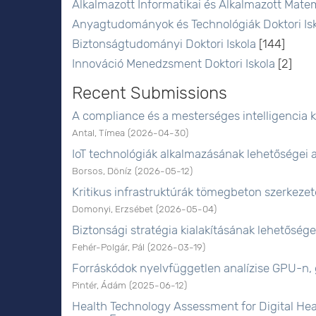
Alkalmazott Informatikai és Alkalmazott Matem
Anyagtudományok és Technológiák Doktori Is
Biztonságtudományi Doktori Iskola
[144]
Innováció Menedzsment Doktori Iskola
[2]
Recent Submissions
A compliance és a mesterséges intelligencia 
Antal, Tímea
(
2026-04-30
)
IoT technológiák alkalmazásának lehetőségei
Borsos, Döníz
(
2026-05-12
)
Kritikus infrastruktúrák tömegbeton szerkezet
Domonyi, Erzsébet
(
2026-05-04
)
Biztonsági stratégia kialakításának lehetőség
Fehér-Polgár, Pál
(
2026-03-19
)
Forráskódok nyelvfüggetlen analízise GPU-n, 
Pintér, Ádám
(
2025-06-12
)
Health Technology Assessment for Digital Hea