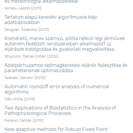
és meteorológiai alkalmazásokkal
Gimesi, László
(
2011
)
Tartalom alapú keresési algoritmusok képi
adatbázisokban
Sergyán, Szabolcs
(
2011
)
Kisméretű, merev szárnyú, pilóta nélküli légi járművek
autonóm fedélzeti rendszereiben alkalmazott új
eljárások kidolgozása és gyakorlati megvalósítása
Stojcsics, Dániel Zoltán
(
2012
)
Adatpárhuzamos sejtmagkeresési eljárás fejlesztése és
paramétereinek optimalizálása
Szénási, Sándor
(
2013
)
Automatic roundoff error analysis of numerical
algorithms
Gáti, Attila
(
2013
)
Two Applications of Biostatistics in the Analysis of
Pathophysiological Processes
Ferenci, Tamás
(
2013
)
New adaptive methods for Robust Fixed Point