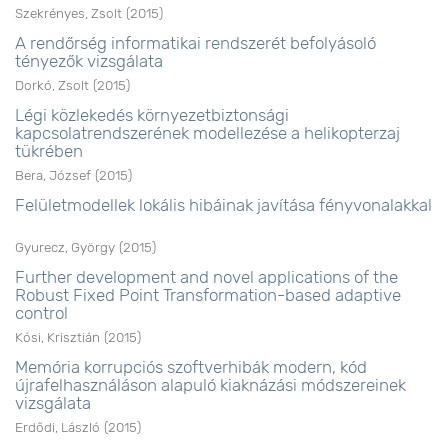
Szekrényes, Zsolt
(
2015
)
A rendőrség informatikai rendszerét befolyásoló
tényezők vizsgálata
Dorkó, Zsolt
(
2015
)
Légi közlekedés környezetbiztonsági
kapcsolatrendszerének modellezése a helikopterzaj
tükrében
Bera, József
(
2015
)
Felületmodellek lokális hibáinak javítása fényvonalakkal
Gyurecz, György
(
2015
)
Further development and novel applications of the
Robust Fixed Point Transformation-based adaptive
control
Kósi, Krisztián
(
2015
)
Memória korrupciós szoftverhibák modern, kód
újrafelhasználáson alapuló kiaknázási módszereinek
vizsgálata
Erdődi, László
(
2015
)