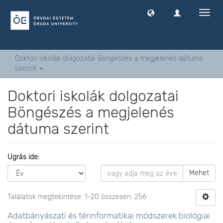
Navig
ki
-
és
bekap
Doktori iskolák dolgozatai Böngészés a megjelenés dátuma
szerint
Doktori iskolák dolgozatai
Böngészés a megjelenés
dátuma szerint
Ugrás ide:
Mehet
Találatok megtekintése: 1-20 összesen: 256
Adatbányászati és térinformatikai módszerek biológiai