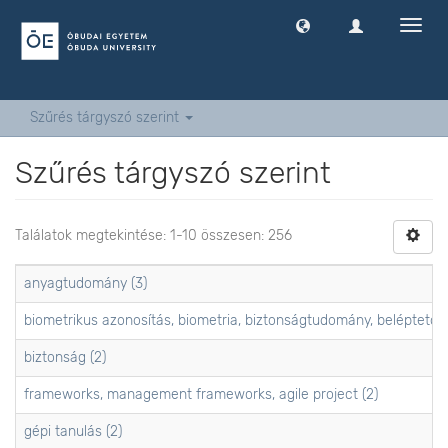
Navig
ki
-
és
bekap
Szűrés tárgyszó szerint
Szűrés tárgyszó szerint
Találatok megtekintése: 1-10 összesen: 256
anyagtudomány (3)
biometrikus azonosítás, biometria, biztonságtudomány, beléptető r
biztonság (2)
frameworks, management frameworks, agile project (2)
gépi tanulás (2)