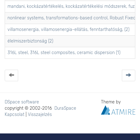
mandani, kockázatértékelés, kockázatértékelési módszerek, fuzzy
nonlinear systems, transformations-based control, Robust Fixed Po
villamosenergia, villamosenergia-ellátás, fenntarthatóság, (2)
élelmiszerbiztonság (2)
316L steel, 316L steel composites, ceramic dispersion (1)
DSpace software
Theme by
copyright © 2002-2016
DuraSpace
Kapcsolat
|
Visszajelzés