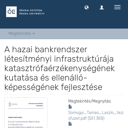
Navig
ki
-
és
bekap
Megtekintés
A hazai bankrendszer
létesítményi infrastruktúrája
katasztrófaérzékenységének
kutatása és ellenálló-
képességének fejlesztése
Megtekintés/
Megnyitás
Somogyi_Tamas_Laszlo_tezi
sfuzet.pdf (551.3KB)