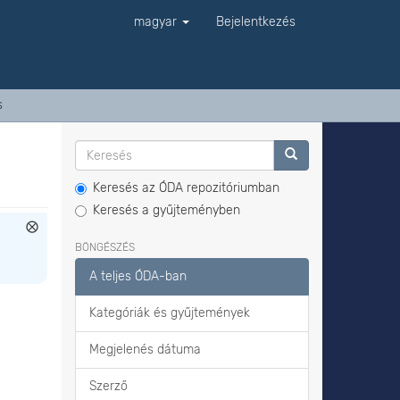
magyar
Bejelentkezés
s
Keresés az ÓDA repozitóriumban
Keresés a gyűjteményben
BÖNGÉSZÉS
A teljes ÓDA-ban
Kategóriák és gyűjtemények
Megjelenés dátuma
Szerző