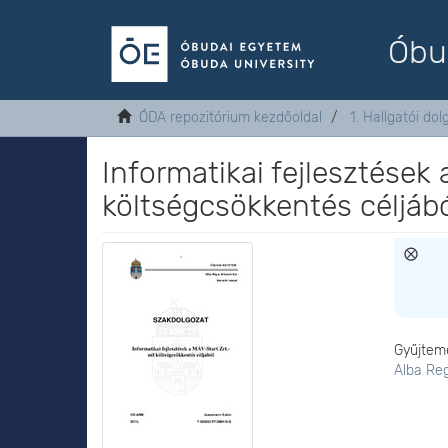
Óbu
ÓDA repozitórium kezdőoldal
1. Hallgatói do
Informatikai fejlesztések 
költségcsökkentés céljáb
Gyűjtem
Alba Re