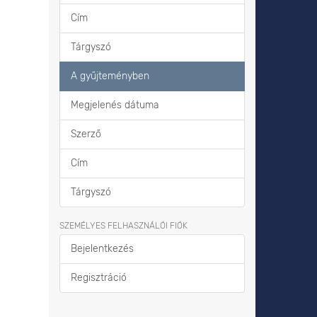
Cím
Tárgyszó
A gyűjteményben
Megjelenés dátuma
Szerző
Cím
Tárgyszó
SZEMÉLYES FELHASZNÁLÓI FIÓK
Bejelentkezés
Regisztráció