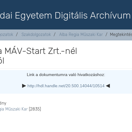
dai Egyetem Digitális Archívum
lgozatok
Szakdolgozatok
Alba Regia Műszaki Kar
Megtekinté
a MÁV-Start Zrt.-nél
ól
Link a dokumentumra való hivatkozáshoz:
http://hdl.handle.net/20.500.14044/10514
ény
gia Műszaki Kar
[2835]