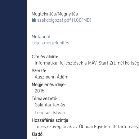
Megtekintés/
Megnyitás
szakdolgozat.pdf (1.081MB)
Metaadat
Teljes megjelenítés
Cím és alcím
Informatikai fejlesztések a MÁV-Start Zrt.-nél költs
Szerző
Auszmann Ádám
Megjelenés ideje
2015
Témavezető
Galántai Tamás
Lencsés István
Hozzáférés szintje
Teljes szöveg csak az Óbudai Egyetem IP tartomány
Kiadó