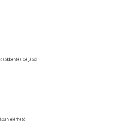
égcsökkentés céljából
ában elérhető!