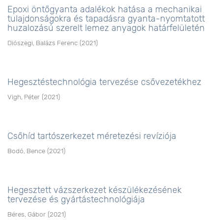
Epoxi öntőgyanta adalékok hatása a mechanikai
tulajdonságokra és tapadásra gyanta-nyomtatott
huzalozású szerelt lemez anyagok határfelületén
Diószegi, Balázs Ferenc
(
2021
)
Hegesztéstechnológia tervezése csővezetékhez
Vigh, Péter
(
2021
)
Csőhíd tartószerkezet méretezési revíziója
Bodó, Bence
(
2021
)
Hegesztett vázszerkezet készülékezésének
tervezése és gyártástechnológiája
Béres, Gábor
(
2021
)