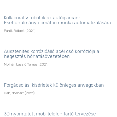
Kollaboratív robotok az autóiparban:
Esettanulmány operátori munka automatizálására
Pánti, Róbert
(
2021
)
Ausztenites korrózióálló acél cső korróziója a
hegesztés hőhatásövezetében
Molnár, László Tamás
(
2021
)
Forgácsolási kísérletek különleges anyagokban
Bak, Norbert
(
2021
)
3D nyomtatott mobiltelefon tartó tervezése