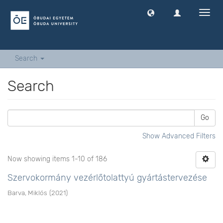
Toggl
navig
Search
Search
Go
Show Advanced Filters
Now showing items 1-10 of 186
Szervokormány vezérlőtolattyú gyártástervezése
Barva, Miklós
(
2021
)