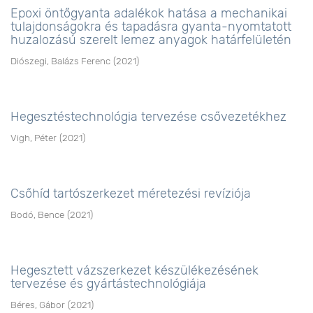
Epoxi öntőgyanta adalékok hatása a mechanikai
tulajdonságokra és tapadásra gyanta-nyomtatott
huzalozású szerelt lemez anyagok határfelületén
Diószegi, Balázs Ferenc
(
2021
)
Hegesztéstechnológia tervezése csővezetékhez
Vigh, Péter
(
2021
)
Csőhíd tartószerkezet méretezési revíziója
Bodó, Bence
(
2021
)
Hegesztett vázszerkezet készülékezésének
tervezése és gyártástechnológiája
Béres, Gábor
(
2021
)