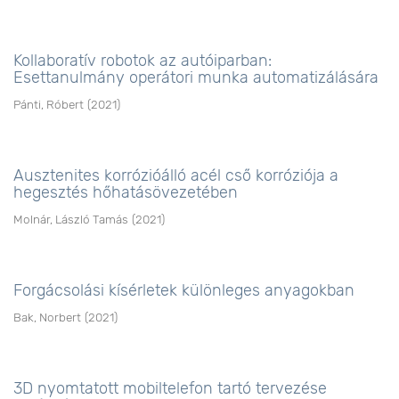
Kollaboratív robotok az autóiparban:
Esettanulmány operátori munka automatizálására
Pánti, Róbert
(
2021
)
Ausztenites korrózióálló acél cső korróziója a
hegesztés hőhatásövezetében
Molnár, László Tamás
(
2021
)
Forgácsolási kísérletek különleges anyagokban
Bak, Norbert
(
2021
)
3D nyomtatott mobiltelefon tartó tervezése