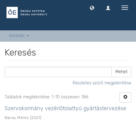
Navig
ki
-
és
bekap
Keresés
Keresés
Mehet
Részletes szűrő megjelenítése
Találatok megtekintése: 1-10 összesen: 186
Szervokormány vezérlőtolattyú gyártástervezése
Barva, Miklós
(
2021
)