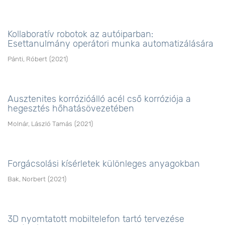
Kollaboratív robotok az autóiparban:
Esettanulmány operátori munka automatizálására
Pánti, Róbert
(
2021
)
Ausztenites korrózióálló acél cső korróziója a
hegesztés hőhatásövezetében
Molnár, László Tamás
(
2021
)
Forgácsolási kísérletek különleges anyagokban
Bak, Norbert
(
2021
)
3D nyomtatott mobiltelefon tartó tervezése