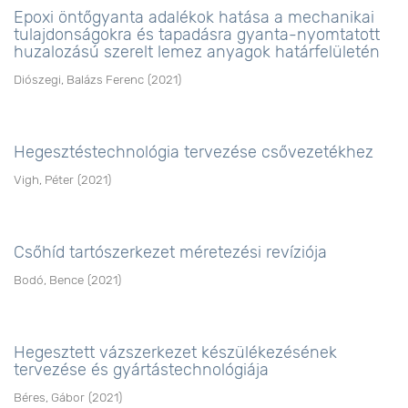
Epoxi öntőgyanta adalékok hatása a mechanikai
tulajdonságokra és tapadásra gyanta-nyomtatott
huzalozású szerelt lemez anyagok határfelületén
Diószegi, Balázs Ferenc
(
2021
)
Hegesztéstechnológia tervezése csővezetékhez
Vigh, Péter
(
2021
)
Csőhíd tartószerkezet méretezési revíziója
Bodó, Bence
(
2021
)
Hegesztett vázszerkezet készülékezésének
tervezése és gyártástechnológiája
Béres, Gábor
(
2021
)