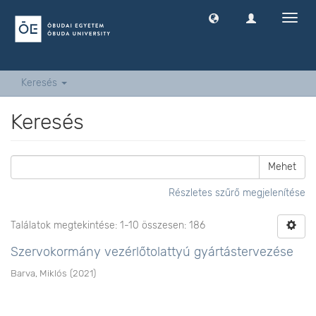
Navig
ki
-
és
bekap
Keresés
Keresés
Mehet
Részletes szűrő megjelenítése
Találatok megtekintése: 1-10 összesen: 186
Szervokormány vezérlőtolattyú gyártástervezése
Barva, Miklós
(
2021
)