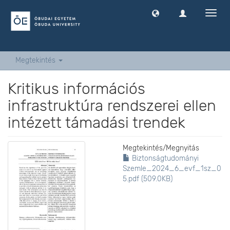
Navig
ki
-
és
bekap
Megtekintés
Kritikus információs
infrastruktúra rendszerei ellen
intézett támadási trendek
Megtekintés/
Megnyitás
Biztonságtudományi
Szemle_2024_6_evf_1sz_0
5.pdf (509.0KB)