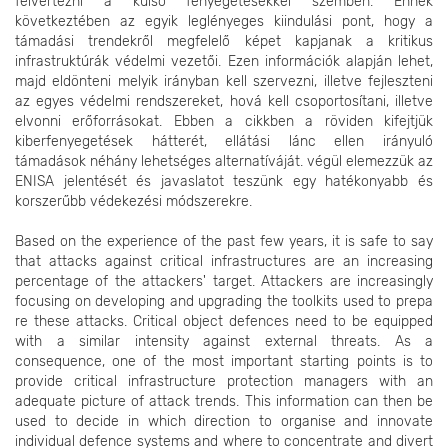
felvértezni a külső fenyegetésekkel szemben. Ennek
következtében az egyik leglényeges kiindulási pont, hogy a
támadási trendekről megfelelő képet kapjanak a kritikus
infrastruktúrák védelmi vezetői. Ezen információk alapján lehet,
majd eldönteni melyik irányban kell szervezni, illetve fejleszteni
az egyes védelmi rendszereket, hová kell csoportosítani, illetve
elvonni erőforrásokat. Ebben a cikkben a röviden kifejtjük
kiberfenyegetések hátterét, ellátási lánc ellen irányuló
támadások néhány lehetséges alternatíváját. végül elemezzük az
ENISA jelentését és javaslatot teszünk egy hatékonyabb és
korszerűbb védekezési módszerekre.
Based on the experience of the past few years, it is safe to say
that attacks against critical infrastructures are an increasing
percentage of the attackers' target. Attackers are increasingly
focusing on developing and upgrading the toolkits used to prepa
re these attacks. Critical object defences need to be equipped
with a similar intensity against external threats. As a
consequence, one of the most important starting points is to
provide critical infrastructure protection managers with an
adequate picture of attack trends. This information can then be
used to decide in which direction to organise and innovate
individual defence systems and where to concentrate and divert