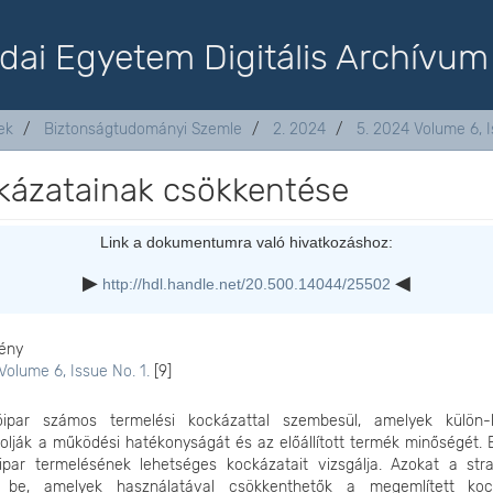
dai Egyetem Digitális Archívum
ek
Biztonságtudományi Szemle
2. 2024
5. 2024 Volume 6, I
ckázatainak csökkentése
Link a dokumentumra való hivatkozáshoz:
http://hdl.handle.net/20.500.14044/25502
ény
Volume 6, Issue No. 1.
[9]
ipar számos termelési kockázattal szembesül, amelyek külön-
olják a működési hatékonyságát és az előállított termék minőségét. 
ipar termelésének lehetséges kockázatait vizsgálja. Azokat a stra
 be, amelyek használatával csökkenthetők a megemlített koc