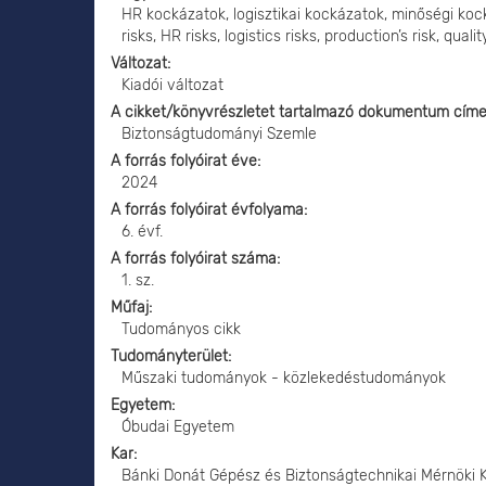
HR kockázatok, logisztikai kockázatok, minőségi kock
risks, HR risks, logistics risks, production’s risk, qual
Változat
Kiadói változat
A cikket/könyvrészletet tartalmazó dokumentum cím
Biztonságtudományi Szemle
A forrás folyóirat éve
2024
A forrás folyóirat évfolyama
6. évf.
A forrás folyóirat száma
1. sz.
Műfaj
Tudományos cikk
Tudományterület
Műszaki tudományok - közlekedéstudományok
Egyetem
Óbudai Egyetem
Kar
Bánki Donát Gépész és Biztonságtechnikai Mérnöki 