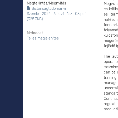
Megtekintés/
Megnyitás
Megvizs
Biztonságtudományi
és kriti
Szemle_2024_6_evf_1sz_03.pdf
és term
(325.3KB)
hatékon
fenntar
folyam
Metaadat
kulcsfo
Teljes megjelenítés
megerős
fejlődő 
The auto
operati
examines
can be 
training
manageme
uncertai
standard
Continu
regulat
producti