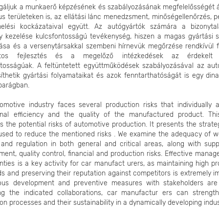
gáljuk a munkaerő képzésének és szabályozásának megfelelősségét á
kus területeken is, az ellátási lánc menedzsment, minőségellenőrzés, 
elési kockázataival együtt. Az autógyártók számára a bizonyta
y kezelése kulcsfontosságú tevékenység, hiszen a magas gyártási s
tása és a versenytársakkal szembeni hírnevük megőrzése rendkívül f
atos fejlesztés és a megelőző intézkedések az érdekelt f
ntosságúak. A feltüntetett együttműködések szabályozásával az aut
íthetik gyártási folyamataikat és azok fenntarthatóságát is egy din
iparágban.
motive industry faces several production risks that individually af
onal efficiency and the quality of the manufactured product. This
 the potential risks of automotive production. It presents the strate
used to reduce the mentioned risks . We examine the adequacy of w
 and regulation in both general and critical areas, along with supp
nt, quality control, financial and production risks. Effective mana
nties is a key activity for car manufact urers, as maintaining high p
s and preserving their reputation against competitors is extremely i
ous development and preventive measures with stakeholders are
ing the indicated collaborations, car manufactur ers can strength
on processes and their sustainability in a dynamically developing indus