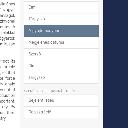
ltalános
Cím
pénzügyi-
lanságok
Tárgyszó
zínvonal
ontos. A
A gyűjteményben
elekkel
ógyártók
Megjelenés dátuma
amikusan
Szerző
fect its
Cím
 article
gies that
Tárgyszó
orkforce
ly chain
gement of
SZEMÉLYES FELHASZNÁLÓI FIÓK
roduction
Bejelentkezés
mportant.
 key. By
Regisztráció
en their
try.