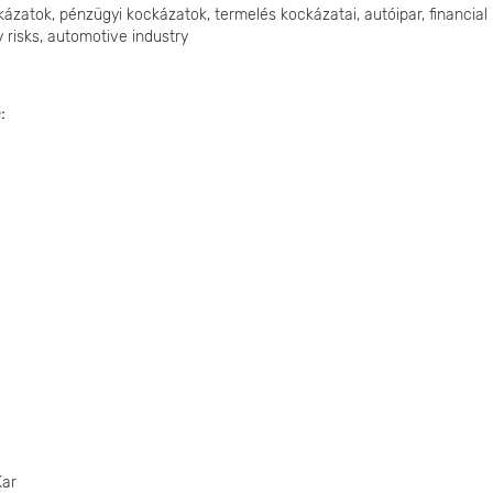
ázatok, pénzügyi kockázatok, termelés kockázatai, autóipar, financial
ity risks, automotive industry
e
Kar