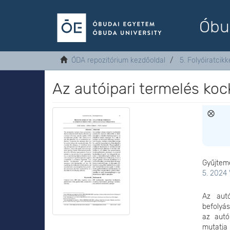
Óbu
ÓDA repozitórium kezdőoldal
5. Folyóiratcikk
Az autóipari termelés ko
Gyűjtem
5. 2024 
Az autó
befolyás
az autó
mutatja