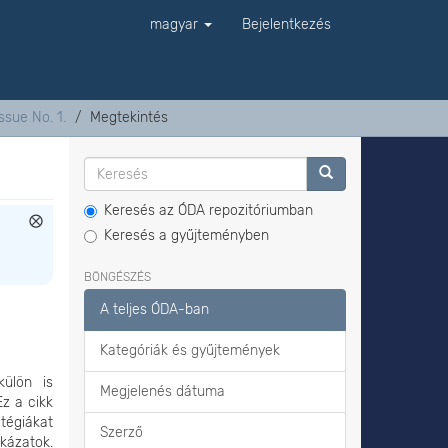
magyar
Bejelentkezés
ssue No. 1.
Megtekintés
Keresés az ÓDA repozitóriumban
Keresés a gyűjteményben
BÖNGÉSZÉS
A teljes ÓDA-ban
Kategóriák és gyűjtemények
külön is
Megjelenés dátuma
Ez a cikk
tégiákat
Szerző
kázatok.