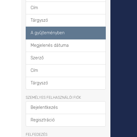
Cím
Tárgyszó
A gyűjteményben
Megjelenés dátuma
Szerző
Cím
Tárgyszó
SZEMÉLYES FELHASZNÁLÓI FIÓK
Bejelentkezés
Regisztráció
FELFEDEZÉS