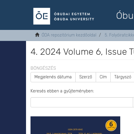
Óbu
ÓDA repozitórium kezdőoldal
5. Folyóiratcikk
4. 2024 Volume 6, Issue
BÖNGÉSZÉS
Megjelenés dátuma
Szerző
Cím
Tárgyszó
Keresés ebben a gyűjteményben: