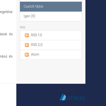
Csatolt fájlok
yegetése
Igen (9)
RSS
tások és
RSS 1.0
RSS 2.0
Atom
omású és
Theme by