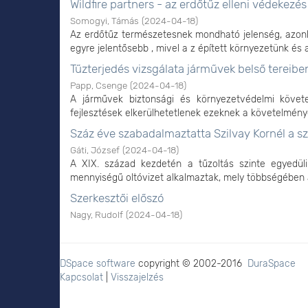
Wildfire partners - az erdőtűz elleni védekezé
Somogyi, Támás
(
2024-04-18
)
Az erdőtűz természetesnek mondható jelenség, azon
egyre jelentősebb , mivel a z épített környezetünk és az
Tűzterjedés vizsgálata járművek belső tereib
Papp, Csenge
(
2024-04-18
)
A járművek biztonsági és környezetvédelmi követ
fejlesztések elkerülhetetlenek ezeknek a követelménye
Száz éve szabadalmaztatta Szilvay Kornél a s
Gáti, József
(
2024-04-18
)
A XIX. század kezdetén a tűzoltás szinte egyedül
mennyiségű oltóvizet alkalmaztak, mely többségében a t
Szerkesztői előszó
Nagy, Rudolf
(
2024-04-18
)
DSpace software
copyright © 2002-2016
DuraSpace
Kapcsolat
|
Visszajelzés