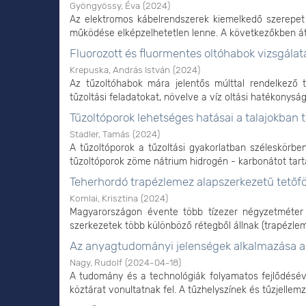
Gyöngyössy, Éva
(
2024
)
Az elektromos kábelrendszerek kiemelkedő szerepet 
működése elképzelhetetlen lenne. A következőkben átte
Fluorozott és fluormentes oltóhabok vizsgálat
Krepuska, András István
(
2024
)
Az tűzoltóhabok mára jelentős múlttal rendelkező t
tűzoltási feladatokat, növelve a víz oltási hatékonyságá
Tűzoltóporok lehetséges hatásai a talajokban
Stadler, Tamás
(
2024
)
A tűzoltóporok a tűzoltási gyakorlatban széleskörbe
tűzoltóporok zöme nátrium hidrogén - karbonátot tart
Teherhordó trapézlemez alapszerkezetű tetőfö
Komlai, Krisztina
(
2024
)
Magyarországon évente több tízezer négyzetméter fe
szerkezetek több különböző rétegből állnak (trapézlemez
Az anyagtudományi jelenségek alkalmazása a 
Nagy, Rudolf
(
2024-04-18
)
A tudomány és a technológiák folyamatos fejlődésév
köztárat vonultatnak fel. A tűzhelyszínek és tűzjellemz