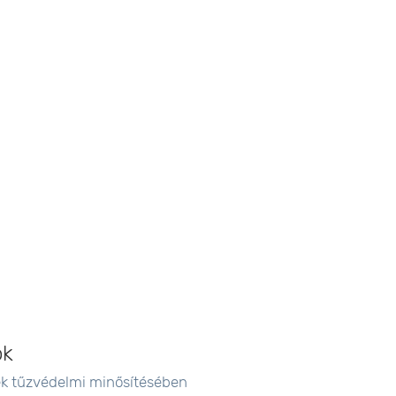
ok
ek tűzvédelmi minősítésében