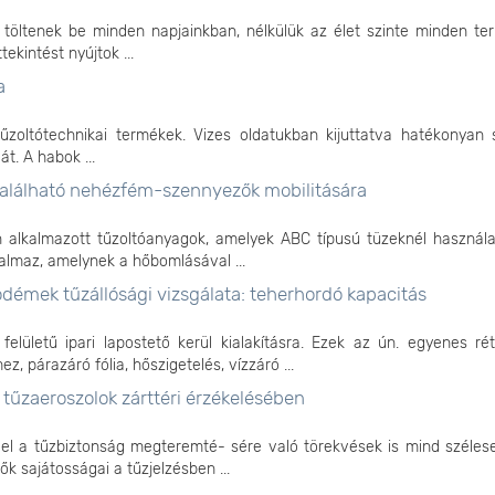
töltenek be minden napjainkban, nélkülük az élet szinte minden ter
kintést nyújtok ...
a
űzoltótechnikai termékek. Vizes oldatukban kijuttatva hatékonyan s
t. A habok ...
 található nehézfém-szennyezők mobilitására
n alkalmazott tűzoltóanyagok, amelyek ABC típusú tüzeknél használa
almaz, amelynek a hőbomlásával ...
démek tűzállósági vizsgálata: teherhordó kapacitás
lületű ipari lapostető kerül kialakításra. Ezek az ún. egyenes ré
, párazáró fólia, hőszigetelés, vízzáró ...
tűzaeroszolok zárttéri érzékelésében
el a tűzbiztonság megteremté- sére való törekvések is mind széles
ők sajátosságai a tűzjelzésben ...