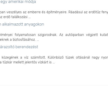
s egy amerikai módja
ban veszélyes az emberre és építményeire. Ráadásul az erdőtűz fen
 erdő találkozási ...
en alkalmazott anyagokon
elményei folyamatosan szigorodnak. Az autóiparban végzett kuta
knek a biztosításához. ...
zárazoltó berendezést
i közegének a víz számított. Különböző tüzek oltásánál nagy ny
űzkár mellett jelentős vízkárt is ...