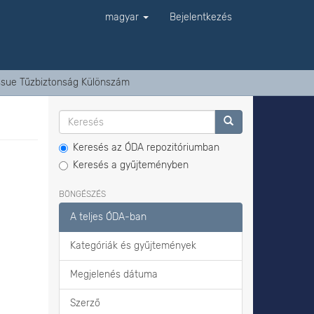
magyar
Bejelentkezés
Issue Tűzbiztonság Különszám
Keresés az ÓDA repozitóriumban
Keresés a gyűjteményben
BÖNGÉSZÉS
A teljes ÓDA-ban
Kategóriák és gyűjtemények
Megjelenés dátuma
Szerző