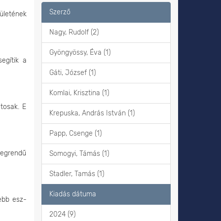
Szerző
ületének
Nagy, Rudolf (2)
Gyöngyössy, Éva (1)
egítik a
Gáti, József (1)
Komlai, Krisztina (1)
tosak. E
Krepuska, András István (1)
Papp, Csenge (1)
tegrendű
Somogyi, Támás (1)
Stadler, Tamás (1)
Kiadás dátuma
ebb esz-
2024 (9)