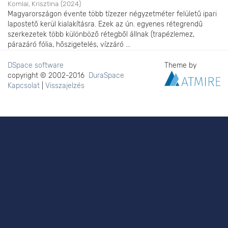
Komlai, Krisztina
(
2024
)
Magyarországon évente több tízezer négyzetméter felületű ipari
lapostető kerül kialakításra. Ezek az ún. egyenes rétegrendű
szerkezetek több különböző rétegből állnak (trapézlemez,
párazáró fólia, hőszigetelés, vízzáró ...
DSpace software
Theme by
copyright © 2002-2016
DuraSpace
Kapcsolat
|
Visszajelzés