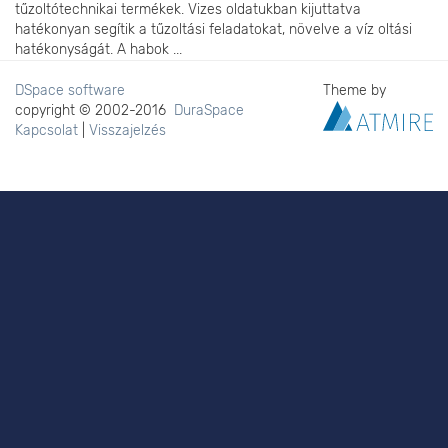
tűzoltótechnikai termékek. Vizes oldatukban kijuttatva
hatékonyan segítik a tűzoltási feladatokat, növelve a víz oltási
hatékonyságát. A habok ...
DSpace software
Theme by
copyright © 2002-2016
DuraSpace
Kapcsolat
|
Visszajelzés