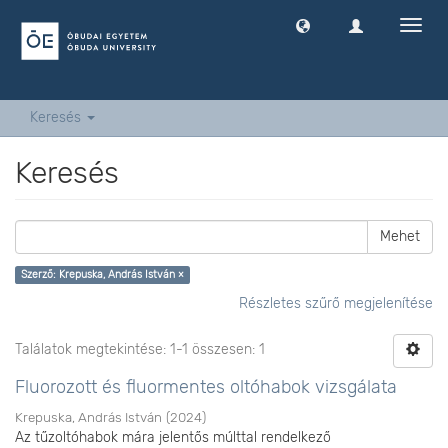
Navig
ki
-
és
bekap
Keresés
Keresés
Mehet
Szerző: Krepuska, András István ×
Részletes szűrő megjelenítése
Találatok megtekintése: 1-1 összesen: 1
Fluorozott és fluormentes oltóhabok vizsgálata
Krepuska, András István
(
2024
)
Az tűzoltóhabok mára jelentős múlttal rendelkező