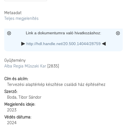
Metaadat
Teljes megjelenítés
Link a dokumentumra való hivatkozáshoz:
http://hdl.handle.net/20.500.14044/28759
Gyűjtemény
Alba Regia Műszaki Kar
[2835]
Cím és alcím
Tervezési alaptérkép készítése családi ház építéséhez
Szerző
Boda, Tibor Sándor
Megjelenés ideje
2023
Védés dátuma
2024