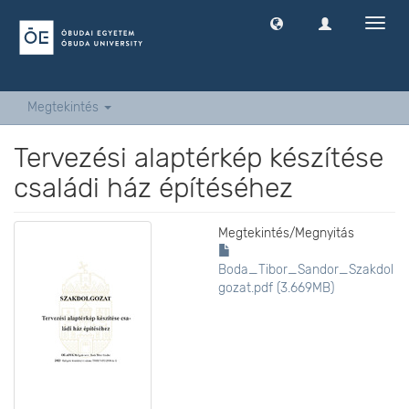
Navig
ki
-
és
bekap
Megtekintés
Tervezési alaptérkép készítése
családi ház építéséhez
Megtekintés/
Megnyitás
Boda_Tibor_Sandor_Szakdol
gozat.pdf (3.669MB)