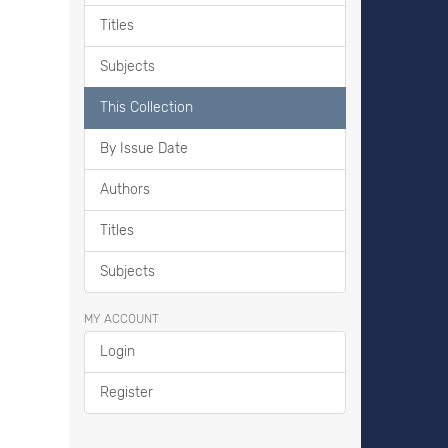
Titles
Subjects
This Collection
By Issue Date
Authors
Titles
Subjects
MY ACCOUNT
Login
Register