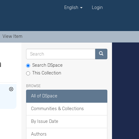
English
Login
View Item
a
Search DSpace
This Collection
BROWSE
All of DSpace
Communities & Collections
By Issue Date
Authors