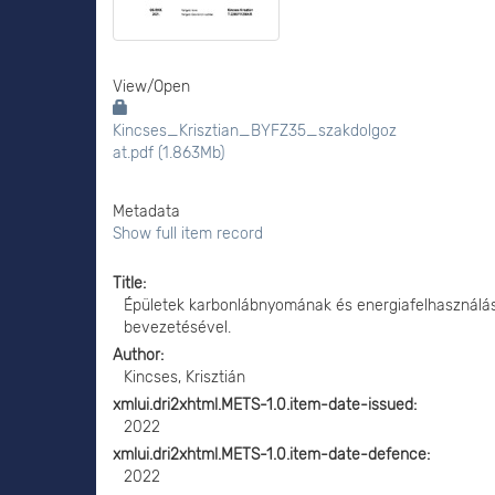
View/
Open
Kincses_Krisztian_BYFZ35_szakdolgoz
at.pdf (1.863Mb)
Metadata
Show full item record
Title
Épületek karbonlábnyomának és energiafelhasználásá
bevezetésével.
Author
Kincses, Krisztián
xmlui.dri2xhtml.METS-1.0.item-date-issued
2022
xmlui.dri2xhtml.METS-1.0.item-date-defence
2022