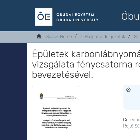
Óbu
DSpace Home
1. Hallgatói dolgozatok
Sz
Épületek karbonlábnyomá
vizsgálata fénycsatorna r
bevezetésével.
Collecti
Rejtő S