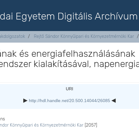
dai Egyetem Digitális Archívum
akdolgozatok
Rejtő Sándor Könnyűipari és Környezetmérnöki Kar
nak és energiafelhasználásának
endszer kialakításával, napenergi
URI
http://hdl.handle.net/20.500.14044/26085
ons
ándor Könnyűipari és Környezetmérnöki Kar
[2057]