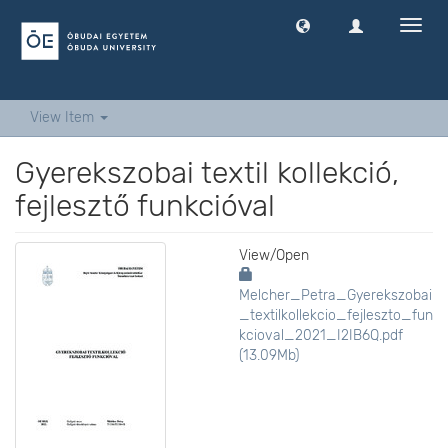
Toggl
navig
View Item
Gyerekszobai textil kollekció,
fejlesztő funkcióval
View/
Open
Melcher_Petra_Gyerekszobai
_textilkollekcio_fejleszto_fun
kcioval_2021_I2IB6Q.pdf
(13.09Mb)