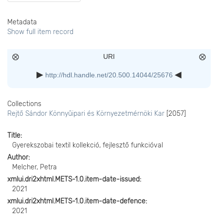
Metadata
Show full item record
URI
http://hdl.handle.net/20.500.14044/25676
Collections
Rejtő Sándor Könnyűipari és Környezetmérnöki Kar
[2057]
Title
Gyerekszobai textil kollekció, fejlesztő funkcióval
Author
Melcher, Petra
xmlui.dri2xhtml.METS-1.0.item-date-issued
2021
xmlui.dri2xhtml.METS-1.0.item-date-defence
2021