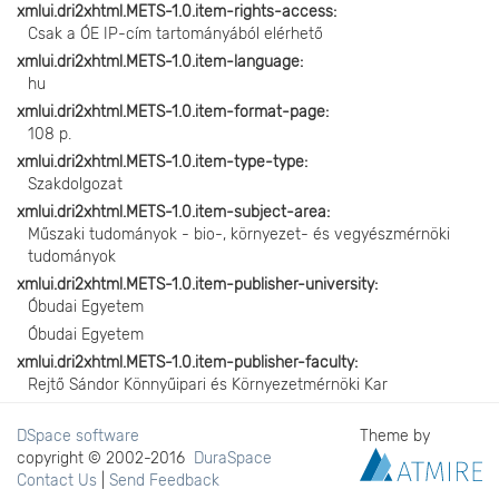
xmlui.dri2xhtml.METS-1.0.item-rights-access
Csak a ÓE IP-cím tartományából elérhető
xmlui.dri2xhtml.METS-1.0.item-language
hu
xmlui.dri2xhtml.METS-1.0.item-format-page
108 p.
xmlui.dri2xhtml.METS-1.0.item-type-type
Szakdolgozat
xmlui.dri2xhtml.METS-1.0.item-subject-area
Műszaki tudományok - bio-, környezet- és vegyészmérnöki
tudományok
xmlui.dri2xhtml.METS-1.0.item-publisher-university
Óbudai Egyetem
Óbudai Egyetem
xmlui.dri2xhtml.METS-1.0.item-publisher-faculty
Rejtő Sándor Könnyűipari és Környezetmérnöki Kar
DSpace software
Theme by
copyright © 2002-2016
DuraSpace
Contact Us
|
Send Feedback