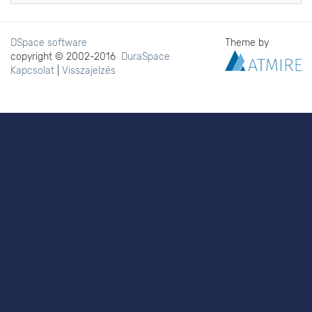
DSpace software
Theme by
copyright © 2002-2016
DuraSpace
Kapcsolat
|
Visszajelzés