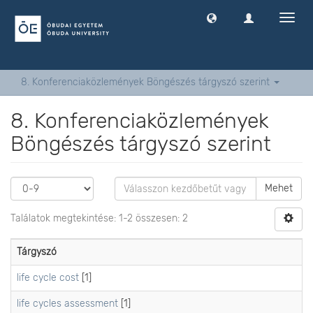
Navig
ki
-
és
bekap
8. Konferenciaközlemények Böngészés tárgyszó szerint
8. Konferenciaközlemények
Böngészés tárgyszó szerint
Mehet
Találatok megtekintése: 1-2 összesen: 2
Tárgyszó
life cycle cost
[1]
life cycles assessment
[1]