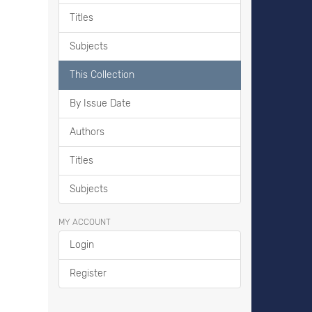
Titles
Subjects
This Collection
By Issue Date
Authors
Titles
Subjects
MY ACCOUNT
Login
Register