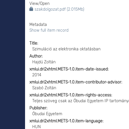
View/
Open
szakdolgozat.pdf (2.015Mb)
Metadata
Show full item record
Title
Szimuláció az elektronika oktatásban
Author
Hajdú Zoltán
xmlui.dri2xhtml.METS-1.0.item-date-issued
2014
xmlui.dri2xhtml.METS-1.0.item-contributor-advisor
Szabó Zoltán
xmlui.dri2xhtml.METS-1.0.item-rights-access
Teljes szöveg csak az Óbudai Egyetem IP tartomány
Publisher
Óbudai Egyetem
xmlui.dri2xhtml.METS-1.0.item-language
HUN