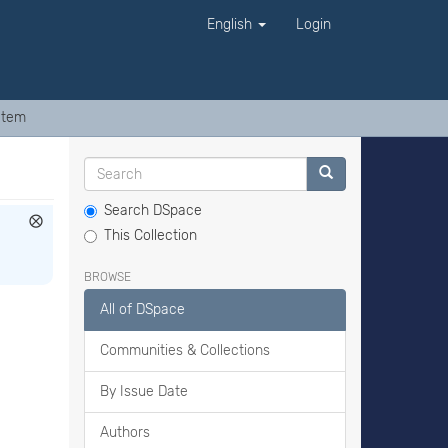
English
Login
Item
Search DSpace
This Collection
BROWSE
All of DSpace
Communities & Collections
By Issue Date
Authors