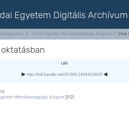
dai Egyetem Digitális Archívum
akdolgozatok
Trefort Ágoston Mérnökpedagógiai Központ
View 
a oktatásban
URI
http://hdl.handle.net/20.500.14044/22633
ons
 Ágoston Mérnökpedagógiai Központ
[512]