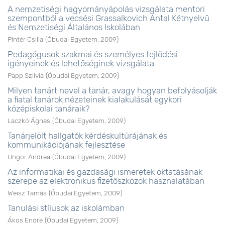
A nemzetiségi hagyományápolás vizsgálata mentori
szempontból a vecsési Grassalkovich Antal Kétnyelvű
és Nemzetiségi Általános Iskolában
Pintér Csilla
(
Óbudai Egyetem
,
2009
)
Pedagógusok szakmai és személyes fejlődési
igényeinek és lehetőséginek vizsgálata
Papp Szilvia
(
Óbudai Egyetem
,
2009
)
Milyen tanárt nevel a tanár, avagy hogyan befolyásolják
a fiatal tanárok nézeteinek kialakulását egykori
középiskolai tanáraik?
Laczkó Ágnes
(
Óbudai Egyetem
,
2009
)
Tanárjelölt hallgatók kérdéskultúrájának és
kommunikációjának fejlesztése
Ungor Andrea
(
Óbudai Egyetem
,
2009
)
Az informatikai és gazdasági ismeretek oktatásának
szerepe az elektronikus fizetőszközök hasznalatában
Weisz Tamás
(
Óbudai Egyetem
,
2009
)
Tanulási stílusok az iskolámban
Ákos Endre
(
Óbudai Egyetem
,
2009
)