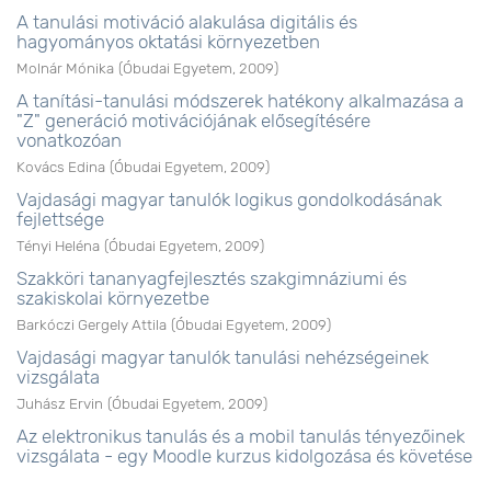
A tanulási motiváció alakulása digitális és
hagyományos oktatási környezetben
Molnár Mónika
(
Óbudai Egyetem
,
2009
)
A tanítási-tanulási módszerek hatékony alkalmazása a
"Z" generáció motivációjának elősegítésére
vonatkozóan
Kovács Edina
(
Óbudai Egyetem
,
2009
)
Vajdasági magyar tanulók logikus gondolkodásának
fejlettsége
Tényi Heléna
(
Óbudai Egyetem
,
2009
)
Szakköri tananyagfejlesztés szakgimnáziumi és
szakiskolai környezetbe
Barkóczi Gergely Attila
(
Óbudai Egyetem
,
2009
)
Vajdasági magyar tanulók tanulási nehézségeinek
vizsgálata
Juhász Ervin
(
Óbudai Egyetem
,
2009
)
Az elektronikus tanulás és a mobil tanulás tényezőinek
vizsgálata - egy Moodle kurzus kidolgozása és követése