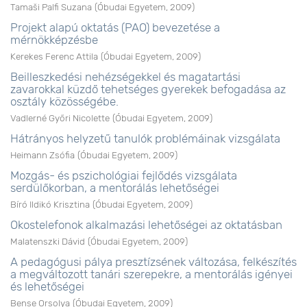
Tamaši Palfi Suzana
(
Óbudai Egyetem
,
2009
)
Projekt alapú oktatás (PAO) bevezetése a
mérnökképzésbe
Kerekes Ferenc Attila
(
Óbudai Egyetem
,
2009
)
Beilleszkedési nehézségekkel és magatartási
zavarokkal küzdő tehetséges gyerekek befogadása az
osztály közösségébe.
Vadlerné Győri Nicolette
(
Óbudai Egyetem
,
2009
)
Hátrányos helyzetű tanulók problémáinak vizsgálata
Heimann Zsófia
(
Óbudai Egyetem
,
2009
)
Mozgás- és pszichológiai fejlődés vizsgálata
serdülőkorban, a mentorálás lehetőségei
Bíró Ildikó Krisztina
(
Óbudai Egyetem
,
2009
)
Okostelefonok alkalmazási lehetőségei az oktatásban
Malatenszki Dávid
(
Óbudai Egyetem
,
2009
)
A pedagógusi pálya presztízsének változása, felkészítés
a megváltozott tanári szerepekre, a mentorálás igényei
és lehetőségei
Bense Orsolya
(
Óbudai Egyetem
,
2009
)