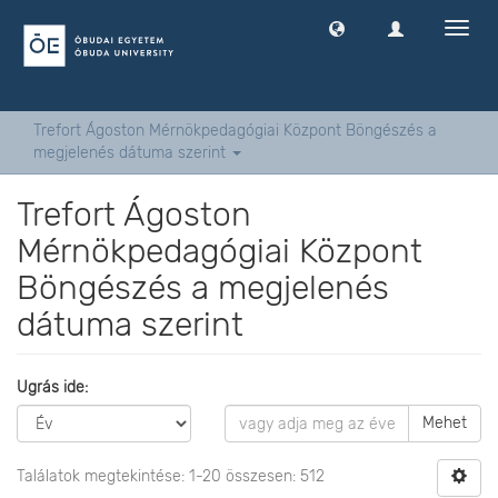
Navig
ki
-
és
bekap
Trefort Ágoston Mérnökpedagógiai Központ Böngészés a
megjelenés dátuma szerint
Trefort Ágoston
Mérnökpedagógiai Központ
Böngészés a megjelenés
dátuma szerint
Ugrás ide:
Mehet
Találatok megtekintése: 1-20 összesen: 512