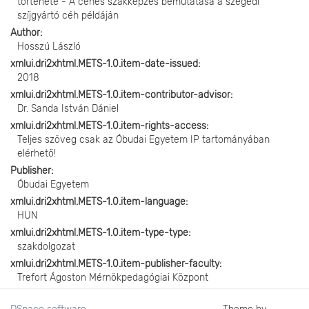
története - A céhes szakképzés bemutatása a szegedi
szíjgyártó céh példáján
Author
Hosszú László
xmlui.dri2xhtml.METS-1.0.item-date-issued
2018
xmlui.dri2xhtml.METS-1.0.item-contributor-advisor
Dr. Sanda István Dániel
xmlui.dri2xhtml.METS-1.0.item-rights-access
Teljes szöveg csak az Óbudai Egyetem IP tartományában
elérhető!
Publisher
Óbudai Egyetem
xmlui.dri2xhtml.METS-1.0.item-language
HUN
xmlui.dri2xhtml.METS-1.0.item-type-type
szakdolgozat
xmlui.dri2xhtml.METS-1.0.item-publisher-faculty
Trefort Ágoston Mérnökpedagógiai Központ