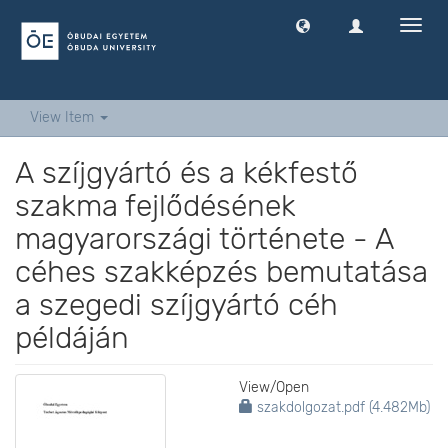
Toggl
navig
View Item
A szíjgyártó és a kékfestő
szakma fejlődésének
magyarországi története - A
céhes szakképzés bemutatása
a szegedi szíjgyártó céh
példáján
View/
Open
szakdolgozat.pdf (4.482Mb)