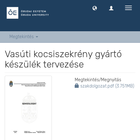
Navig
ki
-
és
bekap
Megtekintés
Vasúti kocsiszekrény gyártó
készülék tervezése
Megtekintés/
Megnyitás
szakdolgozat.pdf (3.751MB)