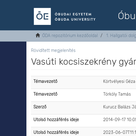
Óbu
ÓDA repozitórium kezdőoldal
1. Hallgatói do
Rövidített megjelenítés
Vasúti kocsiszekrény gyár
Témavezető
Körtvélyesi Géza
Témavezető
Törköly Tamás
Szerző
Kurucz Balázs J
Utolsó hozzáférés ideje
2014-09-17 10:0
Utolsó hozzáférés ideje
2023-06-07T11: