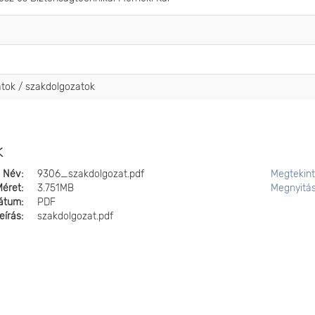
atok / szakdolgozatok
k
Név:
9306_szakdolgozat.pdf
Megtekin
Méret:
3.751MB
Megnyitá
átum:
PDF
eírás:
szakdolgozat.pdf