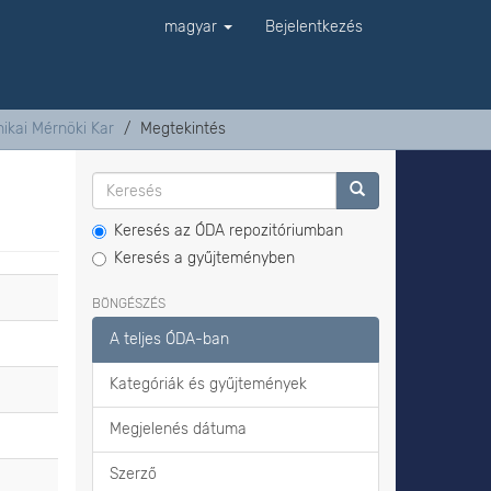
magyar
Bejelentkezés
ikai Mérnöki Kar
Megtekintés
Keresés az ÓDA repozitóriumban
Keresés a gyűjteményben
BÖNGÉSZÉS
A teljes ÓDA-ban
Kategóriák és gyűjtemények
Megjelenés dátuma
Szerző