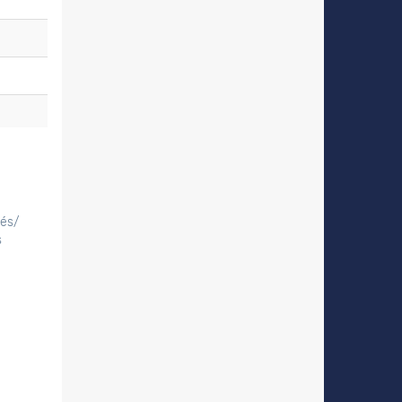
tés/
s