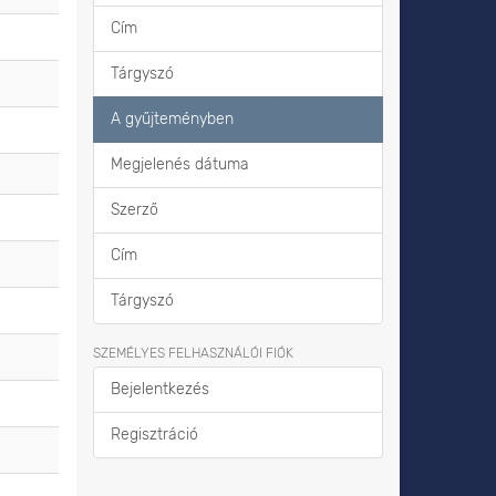
Cím
Tárgyszó
A gyűjteményben
Megjelenés dátuma
Szerző
Cím
Tárgyszó
SZEMÉLYES FELHASZNÁLÓI FIÓK
Bejelentkezés
Regisztráció