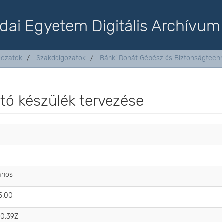
dai Egyetem Digitális Archívum
lgozatok
Szakdolgozatok
Bánki Donát Gépész és Biztonságtechn
tó készülék tervezése
ános
5:00
10:39Z