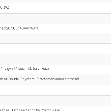
10:39Z
e.net/20.500.14044/14011
rény gyártó készülék tervezése
sak az Óbudai Egyetem IP tartományában elérhető!
sz és Biztonságtechnikai Mérnöki Kar