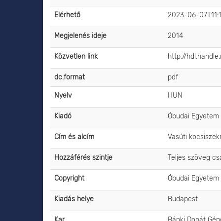
Elérhető
2023-06-07T11:
Megjelenés ideje
2014
Közvetlen link
http://hdl.handl
dc.format
pdf
Nyelv
HUN
Kiadó
Óbudai Egyetem
Cím és alcím
Vasúti kocsiszek
Hozzáférés szintje
Teljes szöveg c
Copyright
Óbudai Egyetem
Kiadás helye
Budapest
Kar
Bánki Donát Gépé