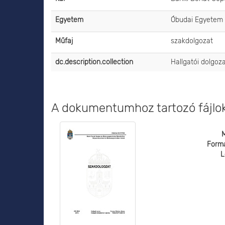
Egyetem
Óbudai Egyetem
Műfaj
szakdolgozat
dc.description.collection
Hallgatói dolgoz
A dokumentumhoz tartozó fájlo
Form
L