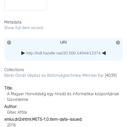
Metadata
Show full item record
URI
http://hdl.handle.net/20.500.14044/12374
Collections
Bánki Donát Gépész és Biztonságtechnikai Mérnöki Kar
[4039]
Title
A Magyar Honvédség egy híradó és informatikai központjának
tűzvédelme
Author
Giber Attila
xmlui.dri2xhtml.METS-1.0.item-date-issued
2016