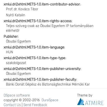
xmlui.dri2xhtml.METS-1.0.item-contributor-advisor
Prof. dr. Kovács Tibor
Nyírő Katalin
xmlui.dri2xhtml.METS-1.0.item-rights-access
Teljes szöveg csak az Óbudai Egyetem IP tartományában
elérhető!
Publisher
Óbudai Egyetem
xmlui.dri2xhtml.METS-1.0.item-language
HUN
xmlui.dri2xhtml.METS-1.0.item-type-type
szakdolgozat
xmlui.dri2xhtml.METS-1.0.item-publisher-university
Óbudai Egyetem
xmlui.dri2xhtml.METS-1.0.item-publisher-faculty
Bánki Donát Gépész és Biztonságtechnikai Mérnöki Kar
DSpace software
Theme by
copyright © 2002-2016
DuraSpace
Contact Us
|
Send Feedback