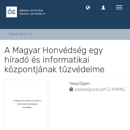
Toggl
navig
View Item
A Magyar Honvédség egy
híradó és informatikai
központjának tűzvédelme
View/
Open
szakdolgozat.pdf (2.418Mb)