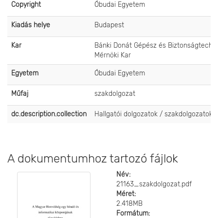
Copyright
Óbudai Egyetem
Kiadás helye
Budapest
Kar
Bánki Donát Gépész és Biztonságtechni
Mérnöki Kar
Egyetem
Óbudai Egyetem
Műfaj
szakdolgozat
dc.description.collection
Hallgatói dolgozatok / szakdolgozatok
A dokumentumhoz tartozó fájlok
Név:
21163_szakdolgozat.pdf
Méret:
2.418MB
Formátum: