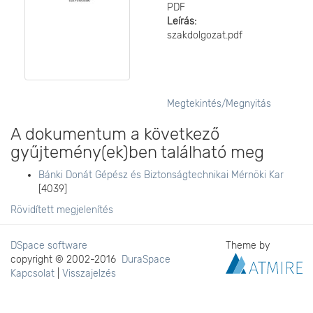
PDF
Leírás:
szakdolgozat.pdf
Megtekintés/
Megnyitás
A dokumentum a következő
gyűjtemény(ek)ben található meg
Bánki Donát Gépész és Biztonságtechnikai Mérnöki Kar
[4039]
Rövidített megjelenítés
DSpace software
Theme by
copyright © 2002-2016
DuraSpace
Kapcsolat
|
Visszajelzés