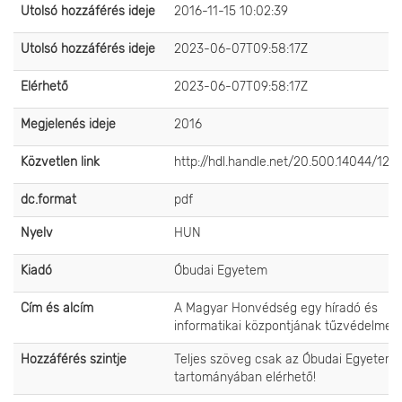
Utolsó hozzáférés ideje
2016-11-15 10:02:39
Utolsó hozzáférés ideje
2023-06-07T09:58:17Z
Elérhető
2023-06-07T09:58:17Z
Megjelenés ideje
2016
Közvetlen link
http://hdl.handle.net/20.500.14044/123
dc.format
pdf
Nyelv
HUN
Kiadó
Óbudai Egyetem
Cím és alcím
A Magyar Honvédség egy híradó és
informatikai központjának tűzvédelme
Hozzáférés szintje
Teljes szöveg csak az Óbudai Egyetem 
tartományában elérhető!