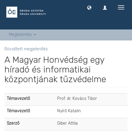
Navig
ki
-
és
bekap
Megtekintés
Rövidített megjelenítés
A Magyar Honvédség egy
híradó és informatikai
központjának tűzvédelme
Témavezető
Prof. dr. Kovács Tibor
Témavezető
Nyírő Katalin
Szerző
Giber Attila