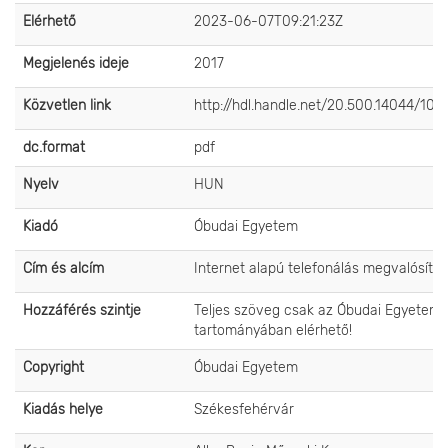
Elérhető
2023-06-07T09:21:23Z
Megjelenés ideje
2017
Közvetlen link
http://hdl.handle.net/20.500.14044/108
dc.format
pdf
Nyelv
HUN
Kiadó
Óbudai Egyetem
Cím és alcím
Internet alapú telefonálás megvalósítá
Hozzáférés szintje
Teljes szöveg csak az Óbudai Egyetem 
tartományában elérhető!
Copyright
Óbudai Egyetem
Kiadás helye
Székesfehérvár