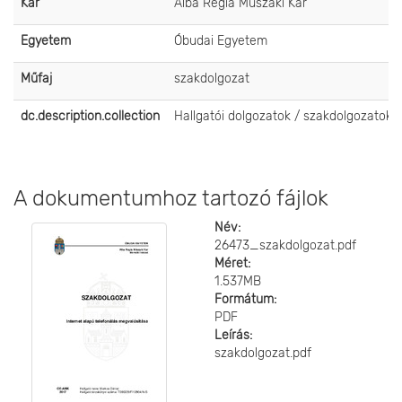
Kar
Alba Regia Műszaki Kar
Egyetem
Óbudai Egyetem
Műfaj
szakdolgozat
dc.description.collection
Hallgatói dolgozatok / szakdolgozatok
A dokumentumhoz tartozó fájlok
Név:
26473_szakdolgozat.pdf
Méret:
1.537MB
Formátum:
PDF
Leírás:
szakdolgozat.pdf