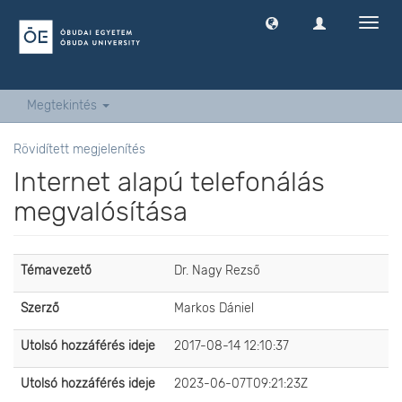
Navig
ki
-
és
bekap
Megtekintés
Rövidített megjelenítés
Internet alapú telefonálás
megvalósítása
Témavezető
Dr. Nagy Rezső
Szerző
Markos Dániel
Utolsó hozzáférés ideje
2017-08-14 12:10:37
Utolsó hozzáférés ideje
2023-06-07T09:21:23Z