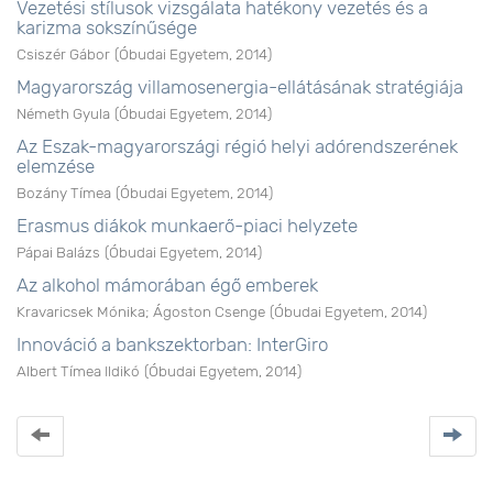
Vezetési stílusok vizsgálata hatékony vezetés és a
karizma sokszínűsége
Csiszér Gábor
(
Óbudai Egyetem
,
2014
)
Magyarország villamosenergia-ellátásának stratégiája
Németh Gyula
(
Óbudai Egyetem
,
2014
)
Az Eszak-magyarországi régió helyi adórendszerének
elemzése
Bozány Tímea
(
Óbudai Egyetem
,
2014
)
Erasmus diákok munkaerő-piaci helyzete
Pápai Balázs
(
Óbudai Egyetem
,
2014
)
Az alkohol mámorában égő emberek
Kravaricsek Mónika
;
Ágoston Csenge
(
Óbudai Egyetem
,
2014
)
Innováció a bankszektorban: InterGiro
Albert Tímea Ildikó
(
Óbudai Egyetem
,
2014
)