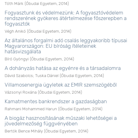
Tóth Márk
(
Óbudai Egyetem
,
2014
)
Fogyasztunk és védelmezünk: A fogyasztóvédelem
rendszerének gyökeres átértelmezése főszerepben a
fogyasztók
Végh Anikó
(
Óbudai Egyetem
,
2014
)
Az általános forgalmi adó csalás leggyakoribb típusai
Magyarországon: EU bíróság ítéleteinek
hatásvizsgálata
Bíró Gyöngyi
(
Óbudai Egyetem
,
2014
)
A dohányzás hatása az egyénre és a társadalomra
Dávid Szabolcs
;
Tuska Dániel
(
Óbudai Egyetem
,
2014
)
Villamosenergia ügyletek az EMIR szemszögéből
Vázsonyi Roxána
(
Óbudai Egyetem
,
2014
)
Kamatmentes bankrendszer a gazdaságban
Rahmani Mohammed Harun
(
Óbudai Egyetem
,
2014
)
A biogáz hasznosításának műszaki lehetőségei a
jövedelmezőség függvényében
Bertók Bence Mihály
(
Óbudai Egyetem
,
2014
)