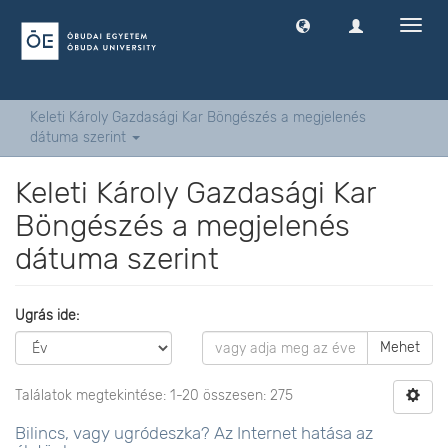
Navig
ki
-
és
bekap
Keleti Károly Gazdasági Kar Böngészés a megjelenés
dátuma szerint
Keleti Károly Gazdasági Kar
Böngészés a megjelenés
dátuma szerint
Ugrás ide:
Mehet
Találatok megtekintése: 1-20 összesen: 275
Bilincs, vagy ugródeszka? Az Internet hatása az