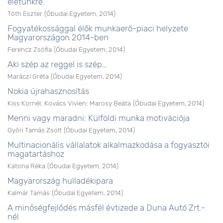
életünkre.
Tóth Eszter
(
Óbudai Egyetem
,
2014
)
Fogyatékossággal élők munkaerő-piaci helyzete
Magyarországon 2014-ben
Ferencz Zsófia
(
Óbudai Egyetem
,
2014
)
Aki szép az reggel is szép…
Maráczi Gréta
(
Óbudai Egyetem
,
2014
)
Nokia újrahasznosítás
Kiss Kornél
;
Kovács Vivien
;
Marosy Beáta
(
Óbudai Egyetem
,
2014
)
Menni vagy maradni: Külföldi munka motivációja
Győri Tamás Zsolt
(
Óbudai Egyetem
,
2014
)
Multinacionális vállalatok alkalmazkodása a fogyasztói
magatartáshoz
Katona Réka
(
Óbudai Egyetem
,
2014
)
Magyarország hulladékipara
Kalmár Tamás
(
Óbudai Egyetem
,
2014
)
A minőségfejlődés másfél évtizede a Duna Autó Zrt.-
nél