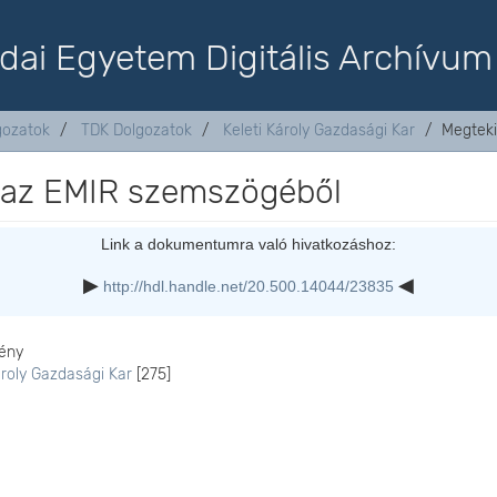
dai Egyetem Digitális Archívum
lgozatok
TDK Dolgozatok
Keleti Károly Gazdasági Kar
Megteki
k az EMIR szemszögéből
Link a dokumentumra való hivatkozáshoz:
http://hdl.handle.net/20.500.14044/23835
ény
ároly Gazdasági Kar
[275]