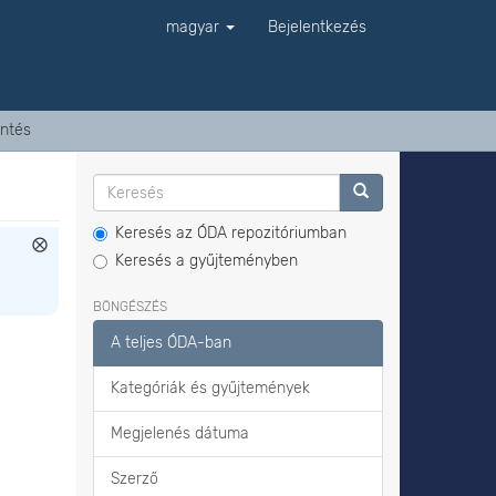
magyar
Bejelentkezés
ntés
Keresés az ÓDA repozitóriumban
Keresés a gyűjteményben
BÖNGÉSZÉS
A teljes ÓDA-ban
Kategóriák és gyűjtemények
Megjelenés dátuma
Szerző