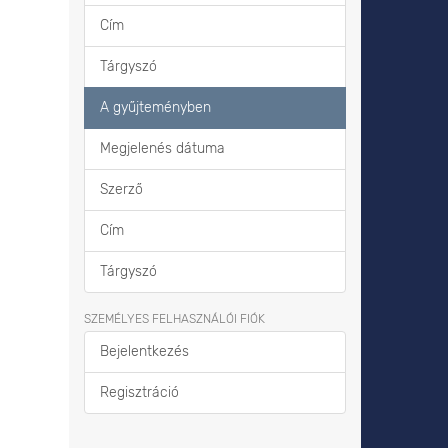
Cím
Tárgyszó
A gyűjteményben
Megjelenés dátuma
Szerző
Cím
Tárgyszó
SZEMÉLYES FELHASZNÁLÓI FIÓK
Bejelentkezés
Regisztráció