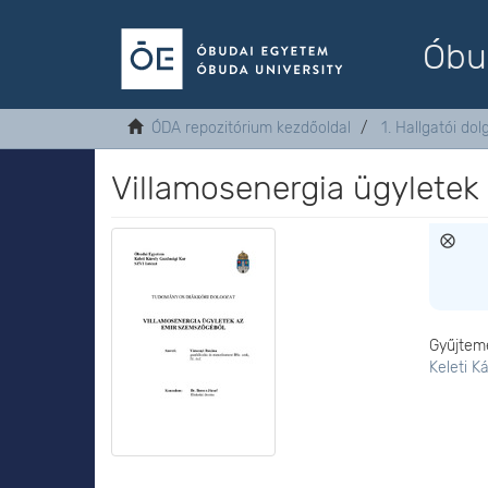
Óbu
ÓDA repozitórium kezdőoldal
1. Hallgatói do
Villamosenergia ügylete
Gyűjtem
Keleti K