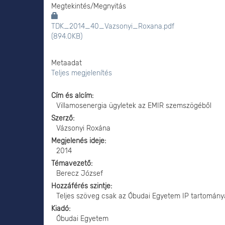
Megtekintés/
Megnyitás
TDK_2014_40_Vazsonyi_Roxana.pdf
(894.0KB)
Metaadat
Teljes megjelenítés
Cím és alcím
Villamosenergia ügyletek az EMIR szemszögéből
Szerző
Vázsonyi Roxána
Megjelenés ideje
2014
Témavezető
Berecz József
Hozzáférés szintje
Teljes szöveg csak az Óbudai Egyetem IP tartomány
Kiadó
Óbudai Egyetem