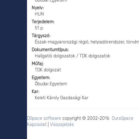
Óbudai Egyetem
Nyelv
HUN
Terjedelem
51 p.
Tárgyszó
Észak-magyarországi régió, helyiadórendszer, törvén
Dokumentumtípus
Hallgatói dolgozatok / TDK dolgozatok
Műfaj
TDK dolgozat
Egyetem
Óbudai Egyetem
Kar
Keleti Károly Gazdasági Kar
DSpace software
copyright © 2002-2016
DuraSpace
Kapcsolat
|
Visszajelzés