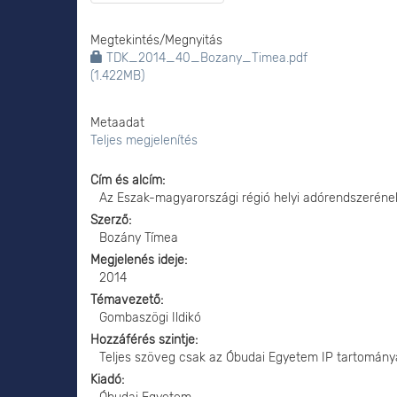
Megtekintés/
Megnyitás
TDK_2014_40_Bozany_Timea.pdf
(1.422MB)
Metaadat
Teljes megjelenítés
Cím és alcím
Az Eszak-magyarországi régió helyi adórendszerén
Szerző
Bozány Tímea
Megjelenés ideje
2014
Témavezető
Gombaszögi Ildikó
Hozzáférés szintje
Teljes szöveg csak az Óbudai Egyetem IP tartomány
Kiadó