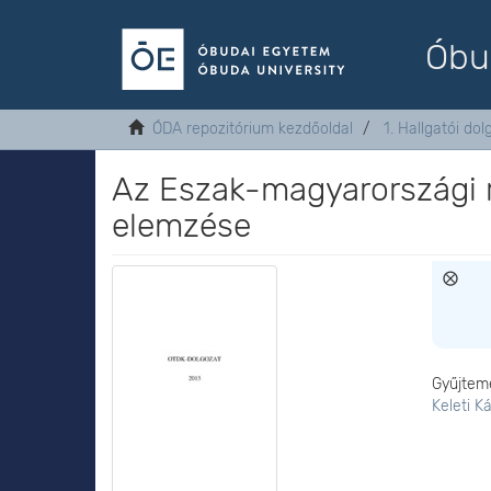
Óbu
ÓDA repozitórium kezdőoldal
1. Hallgatói do
Az Eszak-magyarországi r
elemzése
Gyűjtem
Keleti K