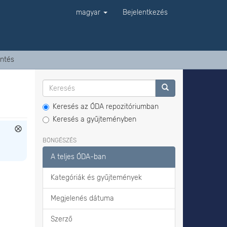
magyar
Bejelentkezés
ntés
Keresés az ÓDA repozitóriumban
Keresés a gyűjteményben
BÖNGÉSZÉS
A teljes ÓDA-ban
Kategóriák és gyűjtemények
Megjelenés dátuma
Szerző