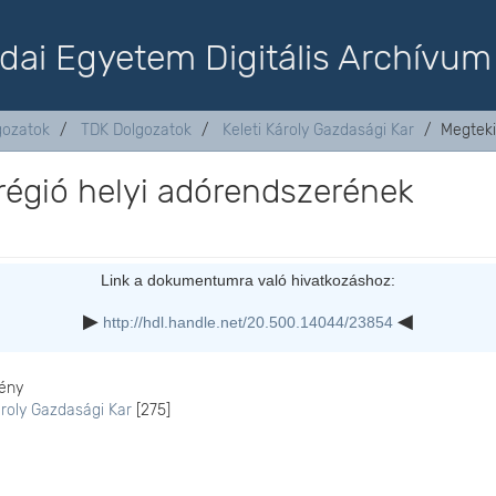
dai Egyetem Digitális Archívum
lgozatok
TDK Dolgozatok
Keleti Károly Gazdasági Kar
Megteki
égió helyi adórendszerének
Link a dokumentumra való hivatkozáshoz:
http://hdl.handle.net/20.500.14044/23854
ény
ároly Gazdasági Kar
[275]