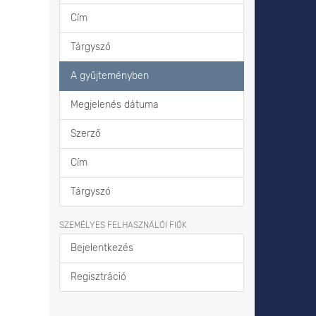
Cím
Tárgyszó
A gyűjteményben
Megjelenés dátuma
Szerző
Cím
Tárgyszó
SZEMÉLYES FELHASZNÁLÓI FIÓK
Bejelentkezés
Regisztráció