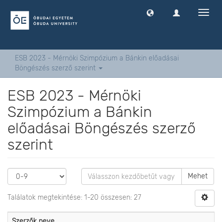
Navig
ki
-
és
bekap
ESB 2023 - Mérnöki Szimpózium a Bánkin előadásai
Böngészés szerző szerint
ESB 2023 - Mérnöki
Szimpózium a Bánkin
előadásai Böngészés szerző
szerint
Mehet
Találatok megtekintése: 1-20 összesen: 27
Szerzők neve