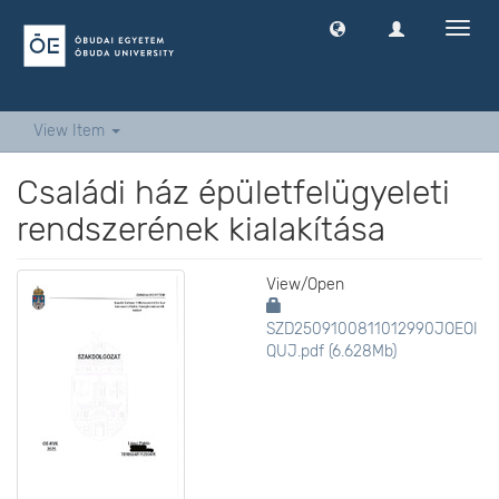
Toggl
navig
View Item
Családi ház épületfelügyeleti
rendszerének kialakítása
View/
Open
SZD2509100811012990JOEOI
QUJ.pdf (6.628Mb)