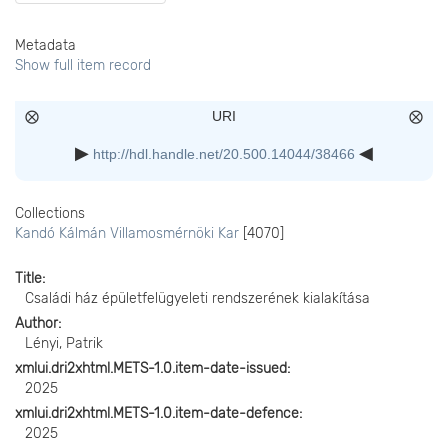
Metadata
Show full item record
URI
http://hdl.handle.net/20.500.14044/38466
Collections
Kandó Kálmán Villamosmérnöki Kar
[4070]
Title
Családi ház épületfelügyeleti rendszerének kialakítása
Author
Lényi, Patrik
xmlui.dri2xhtml.METS-1.0.item-date-issued
2025
xmlui.dri2xhtml.METS-1.0.item-date-defence
2025