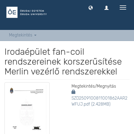
Navig
ki
-
és
bekap
Megtekintés
Irodaépület fan-coil
rendszereinek korszerűsítése
Merlin vezérlő rendszerekkel
Megtekintés/
Megnyitás
SZD2509100811001862AAR2
WFUJ.pdf (2.428MB)