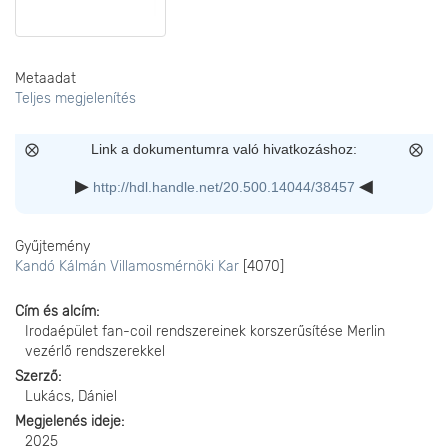
Metaadat
Teljes megjelenítés
Link a dokumentumra való hivatkozáshoz:
http://hdl.handle.net/20.500.14044/38457
Gyűjtemény
Kandó Kálmán Villamosmérnöki Kar
[4070]
Cím és alcím
Irodaépület fan-coil rendszereinek korszerűsítése Merlin
vezérlő rendszerekkel
Szerző
Lukács, Dániel
Megjelenés ideje
2025