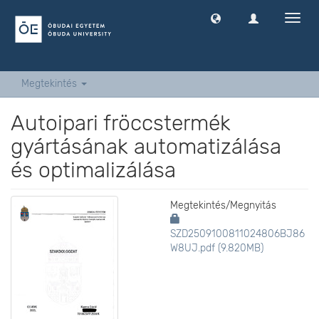
Navig
ki
-
és
bekap
Megtekintés
Autoipari fröccstermék
gyártásának automatizálása
és optimalizálása
Megtekintés/
Megnyitás
SZD2509100811024806BJ86
W8UJ.pdf (9.820MB)