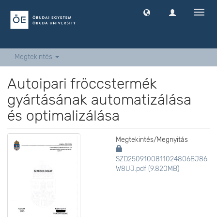
Navig
ki
-
és
bekap
Megtekintés
Autoipari fröccstermék
gyártásának automatizálása
és optimalizálása
Megtekintés/
Megnyitás
SZD2509100811024806BJ86
W8UJ.pdf (9.820MB)