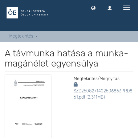
Navig
ki
-
és
bekap
Megtekintés
A távmunka hatása a munka-
magánélet egyensúlya
Megtekintés/
Megnyitás
SZD2508271402506863PRD8
61.pdf (2.311MB)