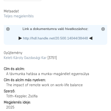
Metaadat
Teljes megjelenítés
Link a dokumentumra való hivatkozáshoz:
http://hdl.handle.net/20.500.14044/38448
Gyűjtemény
Keleti Károly Gazdasági Kar
[3751]
Cím és alcím
A távmunka hatása a munka-magánélet egyensúlya
Cím és alcím más nyelven
The impact of remote work on work-life balance
Szerző
Tóth-Keppler, Zsófia
Megjelenés ideje
2025