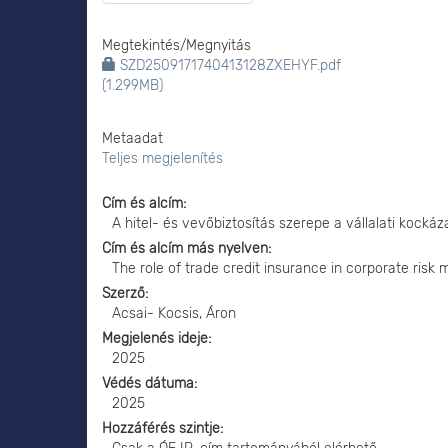
Megtekintés/
Megnyitás
SZD2509171740413128ZXEHYF.pdf
(1.299MB)
Metaadat
Teljes megjelenítés
Cím és alcím
A hitel- és vevőbiztosítás szerepe a vállalati kock
Cím és alcím más nyelven
The role of trade credit insurance in corporate ris
Szerző
Acsai- Kocsis, Áron
Megjelenés ideje
2025
Védés dátuma
2025
Hozzáférés szintje