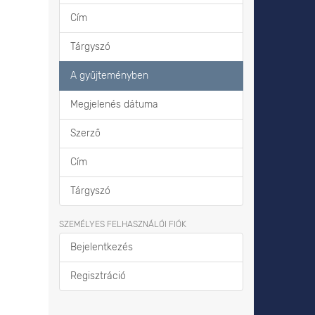
Cím
Tárgyszó
A gyűjteményben
Megjelenés dátuma
Szerző
Cím
Tárgyszó
SZEMÉLYES FELHASZNÁLÓI FIÓK
Bejelentkezés
Regisztráció