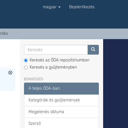
magyar
Bejelentkezés
ntés
Keresés az ÓDA repozitóriumban
Keresés a gyűjteményben
BÖNGÉSZÉS
A teljes ÓDA-ban
Kategóriák és gyűjtemények
Megjelenés dátuma
Szerző