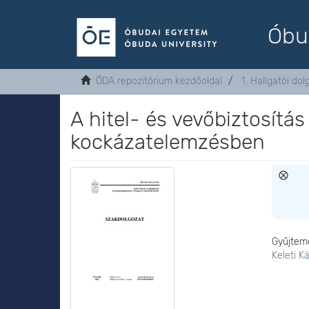
Óbu
ÓDA repozitórium kezdőoldal
1. Hallgatói do
A hitel- és vevőbiztosítás 
kockázatelemzésben
Gyűjtem
Keleti K