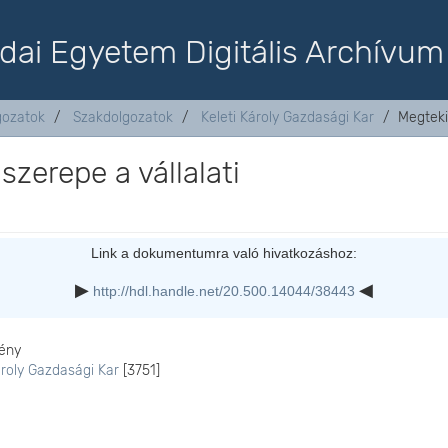
dai Egyetem Digitális Archívum
lgozatok
Szakdolgozatok
Keleti Károly Gazdasági Kar
Megteki
szerepe a vállalati
Link a dokumentumra való hivatkozáshoz:
http://hdl.handle.net/20.500.14044/38443
ény
ároly Gazdasági Kar
[3751]