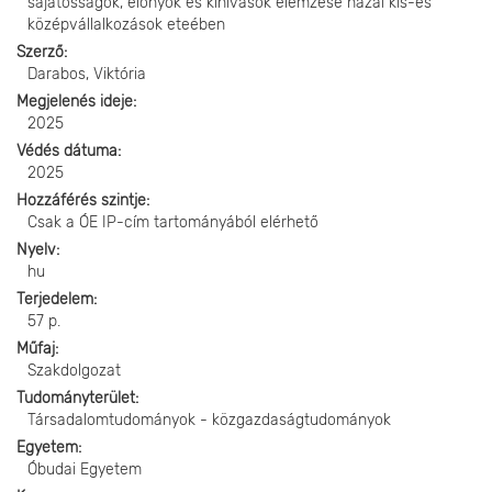
sajátosságok, előnyök és kihívások elemzése hazai kis-és
középvállalkozások eteében
Szerző
Darabos, Viktória
Megjelenés ideje
2025
Védés dátuma
2025
Hozzáférés szintje
Csak a ÓE IP-cím tartományából elérhető
Nyelv
hu
Terjedelem
57 p.
Műfaj
Szakdolgozat
Tudományterület
Társadalomtudományok - közgazdaságtudományok
Egyetem
Óbudai Egyetem