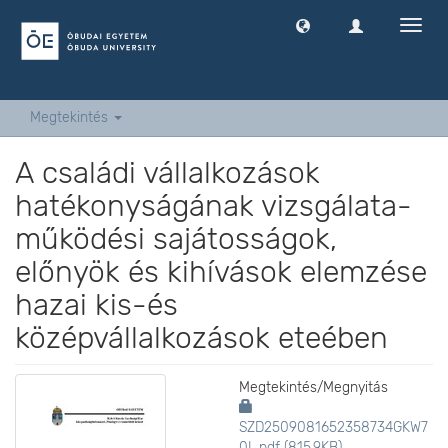
Navig
ki
-
és
bekap
Megtekintés
A családi vállalkozások
hatékonyságának vizsgálata-
működési sajátosságok,
előnyök és kihívások elemzése
hazai kis-és
középvállalkozások eteében
Megtekintés/
Megnyitás
SZD2509081652358734GKW7
0L.pdf (815.9KB)