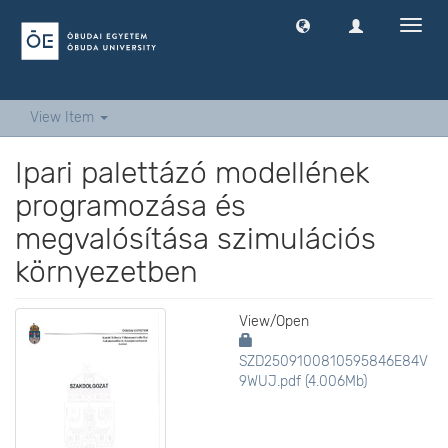
Toggl
navig
View Item
Ipari palettázó modellének
programozása és
megvalósítása szimulációs
környezetben
View/
Open
SZD2509100810595846E84V
9WUJ.pdf (4.006Mb)