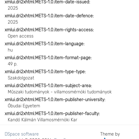
xmlui.dri2xhtml.METS-1.0.item-date-issued
2025
xmlui.dri2xhtml.METS-1.0.item-date-defence
2025
xmlui.dri2xhtml.METS-1.0.item-rights-access
Open access
xmlui.dri2xhtml.METS-1.0.item-language
hu
xmlui.dri2xhtml.METS-1.0.item-format-page
49 p.
xmlui.dri2xhtml.METS-1.0.item-type-type
Szakdolgozat
xmlui.dri2xhtml.METS-1.0.item-subject-area
Műszaki tudományok - villamosmérnöki tudományok
xmlui.dri2xhtml.METS-1.0.item-publisher-university
Óbudai Egyetem
xmlui.dri2xhtml.METS-1.0.item-publisher-faculty
Kandó Kálmán Villamosmérnöki Kar
DSpace software
Theme by