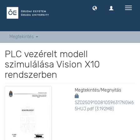
Navig
ki
-
és
bekap
Megtekintés
PLC vezérelt modell
szimulálása Vision X10
rendszerben
Megtekintés/
Megnyitás
SZD2509100810596317NGW6
5HUJ.pdf (3.192MB)