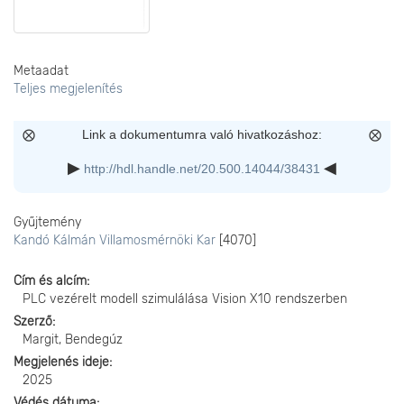
Metaadat
Teljes megjelenítés
Link a dokumentumra való hivatkozáshoz:
http://hdl.handle.net/20.500.14044/38431
Gyűjtemény
Kandó Kálmán Villamosmérnöki Kar
[4070]
Cím és alcím
PLC vezérelt modell szimulálása Vision X10 rendszerben
Szerző
Margit, Bendegúz
Megjelenés ideje
2025
Védés dátuma