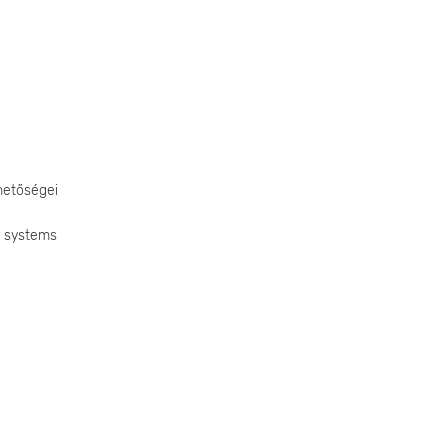
hetőségei
g systems