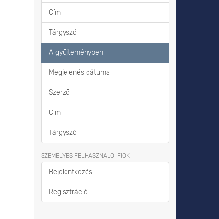
Cím
Tárgyszó
A gyűjteményben
Megjelenés dátuma
Szerző
Cím
Tárgyszó
SZEMÉLYES FELHASZNÁLÓI FIÓK
Bejelentkezés
Regisztráció