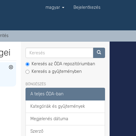
magyar
Bejelentkezés
ntés
gei
Keresés az ÓDA repozitóriumban
Keresés a gyűjteményben
BÖNGÉSZÉS
A teljes ÓDA-ban
Kategóriák és gyűjtemények
Megjelenés dátuma
Szerző