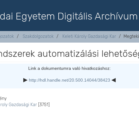
dai Egyetem Digitális Archívum
lgozatok
Szakdolgozatok
Keleti Károly Gazdasági Kar
Megteki
dszerek automatizálási lehetősé
Link a dokumentumra való hivatkozáshoz:
http://hdl.handle.net/20.500.14044/38423
ény
ároly Gazdasági Kar
[3751]