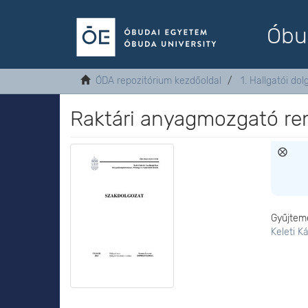
Óbu
ÓDA repozitórium kezdőoldal
1. Hallgatói do
Raktári anyagmozgató ren
Gyűjtem
Keleti K