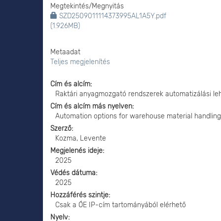
Megtekintés/
Megnyitás
SZD2509011114373995AL1A5Y.pdf
(1.926MB)
Metaadat
Teljes megjelenítés
Cím és alcím
Raktári anyagmozgató rendszerek automatizálási le
Cím és alcím más nyelven
Automation options for warehouse material handlin
Szerző
Kozma, Levente
Megjelenés ideje
2025
Védés dátuma
2025
Hozzáférés szintje
Csak a ÓE IP-cím tartományából elérhető
Nyelv