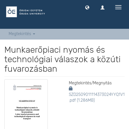
Navig
ki
-
és
bekap
Megtekintés
Munkaerőpiaci nyomás és
technológiai válaszok a közúti
fuvarozásban
Megtekintés/
Megnyitás
SZD2509011114373024YYQ1V1
.pdf (1.286MB)