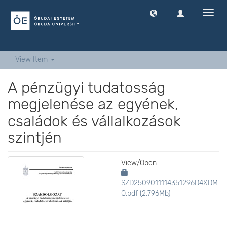
Toggl
navig
View Item
A pénzügyi tudatosság
megjelenése az egyének,
családok és vállalkozások
szintjén
View/
Open
SZD2509011114351296D4XDM
Q.pdf (2.796Mb)