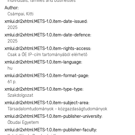
individuals, families and businesses
Author
Csámpai, Kitti
xmlui.dri2xhtml.METS-1.0.item-date-issued
2025
xmlui.dri2xhtml.METS-1.0.item-date-defence
2025
xmlui.dri2xhtml.METS-1.0.item-rights-access
Csak a ÓE IP-cím tartományából elérhető
xmlui.dri2xhtml.METS-1.0.item-language
hu
xmlui.dri2xhtml.METS-1.0.item-format-page
61 p.
xmlui.dri2xhtml.METS-1.0.item-type-type
Szakdolgozat
xmlui.dri2xhtml.METS-1.0.item-subject-area
Társadalomtudományok - közgazdaságtudományok
xmlui.dri2xhtml.METS-1.0.item-publisher-university
Óbudai Egyetem
xmlui.dri2xhtml.METS-1.0.item-publisher-faculty