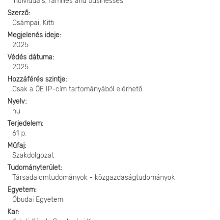
individuals, families and businesses
Szerző
Csámpai, Kitti
Megjelenés ideje
2025
Védés dátuma
2025
Hozzáférés szintje
Csak a ÓE IP-cím tartományából elérhető
Nyelv
hu
Terjedelem
61 p.
Műfaj
Szakdolgozat
Tudományterület
Társadalomtudományok - közgazdaságtudományok
Egyetem
Óbudai Egyetem
Kar