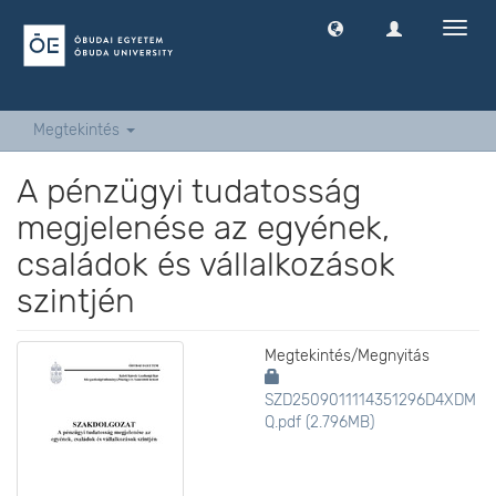
Navig
ki
-
és
bekap
Megtekintés
A pénzügyi tudatosság
megjelenése az egyének,
családok és vállalkozások
szintjén
Megtekintés/
Megnyitás
SZD2509011114351296D4XDM
Q.pdf (2.796MB)